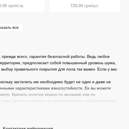
БРЮССЕЛЬ
0.00 грн/п.м.
720.00 грн/шт.
казать все
прежде всего, гарантия безопасной работы. Ведь любое
 территории, предполагает собой повышенный уровень шума,
 выбор правильного покрытия для пола так важен. Если у вас
скольку застелить им необходимо будет не один и даже не
шенными характеристиками износостойкости. Ее вы можете
1 метр. Крепить полотно можно по желанию или по
точно просто постелить на предварительно подготовленную
ошки (вторичное сырье) и качественных связующих веществ.
ектом и способны длительное время «держаться» на основе.
Контактная информация