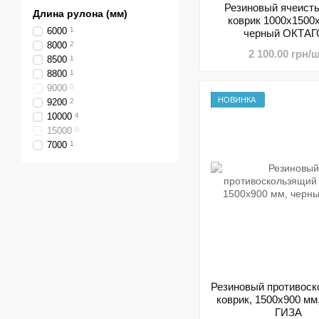
Резиновый ячеисты
Длина рулона (мм)
коврик 1000х1500
6000
1
черный ОКТА
8000
2
2 100.00 грн/ш
8500
1
8800
1
9000
0
НОВИНКА
9200
2
10000
4
15000
0
7000
1
Резиновый противос
коврик, 1500х900 мм
ГИЗА