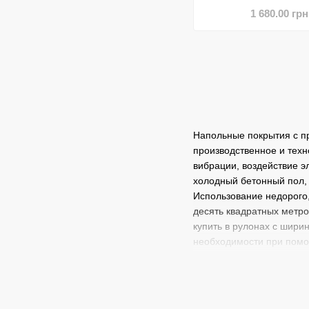
1 680.00 грн
Напольные покрытия с п
производственное и техн
вибрации, воздействие э
холодный бетонный пол,
Использование недорого,
десять квадратных метро
купить в рулонах с шири
необходимости при помо
поверхность.
Резиновые коврики изгот
Поэтому они обладают х