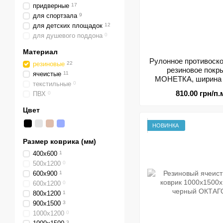
придверные
17
для спортзала
9
для детских площадок
12
для душевого поддона
0
Материал
Рулонное противоск
резиновые
22
резиновое покр
ячеистые
11
МОНЕТКА, ширина 
текстильные
0
1300мм
810.00 грн/п.
ПВХ
0
Цвет
НОВИНКА
Размер коврика (мм)
400х600
1
500х1200
0
600х900
1
600х1200
0
800х1200
1
900х1500
3
1000х1200
0
3