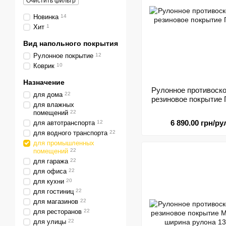
Очистить фильтр
Новинка
14
Хит
1
Вид напольного покрытия
Рулонное покрытие
12
Коврик
10
Назначение
Рулонное противоск
для дома
22
резиновое покрыти
для влажных
помещений
22
6 890.00 грн/р
для автотранспорта
12
для водного транспорта
22
для промышленных
помещений
22
для гаража
22
для офиса
22
для кухни
20
для гостиниц
22
для магазинов
22
для ресторанов
22
для улицы
22