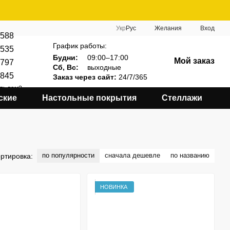
Укр
Рус
Желания
Вход
588
График работы:
535
Будни:
09:00–17:00
Мой заказ
797
Сб, Вс:
выходные
845
Заказ через сайт:
24/7/365
ть вам?
ские
Настольные покрытия
Стеллажи
по популярности
сначала дешевле
по названию
ртировка:
НОВИНКА