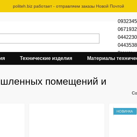
politeh.biz работает - отправляем заказы Новой Почтой
0932345
0671932
0442230
0443538
Перезвони
ия
Технические изделия
Материалы техниче
ышленных помещений и
Со
НОВИНКА