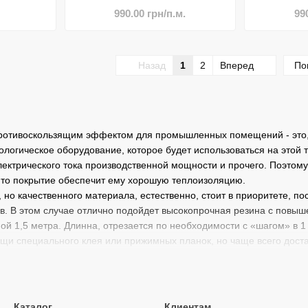
990.00 грн/п.м.
99
Назад
1
2
Вперед
По
ротивоскользящим эффектом для промышленных помещений - это, 
ологическое оборудование, которое будет использоваться на этой
лектрического тока производственной мощности и прочего. Поэтому
 то покрытие обеспечит ему хорошую теплоизоляцию.
 но качественного материала, естественно, стоит в приоритете, по
в. В этом случае отлично подойдет высокопрочная резина с повы
ной 1,5 метра. Длинна, отрезается по необходимости с «шагом» в 
щи специального клея или прижимных планок, но чаще всего доста
авливаются с использованием натурального каучука, резиновой кр
орошей эластичностью, износостойкостью, противоскользящим эфф
Каталог
Клиентам