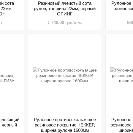
й сота
Резиновый ячеистый сота
Рулонное 
х22мм,
рулон, толщина 22мм, черный
резиново
ГОН
ОРИНГ
т.
1 740.00 грн/п.м.
93
кользящий
Рулонное противоскользящее
Рулонное 
, черный
резиновое покрытие ЧЕККЕР,
резиновое
ширина рулона 1600мм
ширина