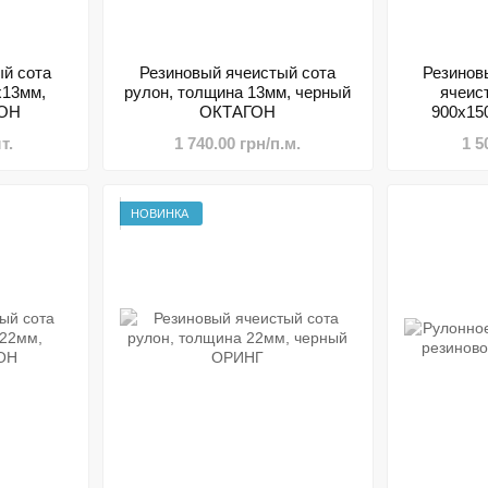
й сота
Резиновый ячеистый сота
Резинов
х13мм,
рулон, толщина 13мм, черный
ячеис
ГОН
ОКТАГОН
900х15
Б
т.
1 740.00 грн/п.м.
1 5
НОВИНКА