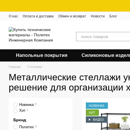
Перейти к основному контенту
О нас
Оплата и доставка
Обмен и возврат
Новости
Блог
Напольные покрытия
Силиконовые издел
Главная
Стеллажи
Металлические стеллажи у
решение для организации 
Новинка
5
НОВИНКА
Хит
1
ХИТ
Бренд
ВИДЕО
Политех
5