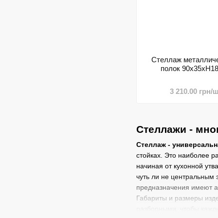
Стеллаж металличе
полок 90х35хН18
3 210.00 грн/ш
Стеллажи - мн
Стеллаж - универсальн
стойках. Это наиболее 
начиная от кухонной утв
чуть ли не центральным 
предназначения имеют аб
Габариты и размеры изде
разборными, чтобы кажды