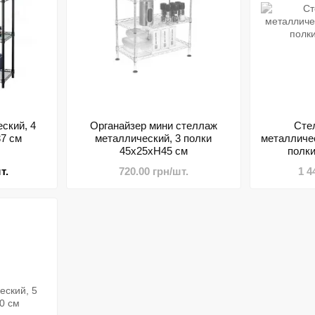
ский, 4
Органайзер мини стеллаж
Сте
7 см
металлический, 3 полки
металличес
45х25хН45 см
полк
т.
720.00 грн/шт.
1 4