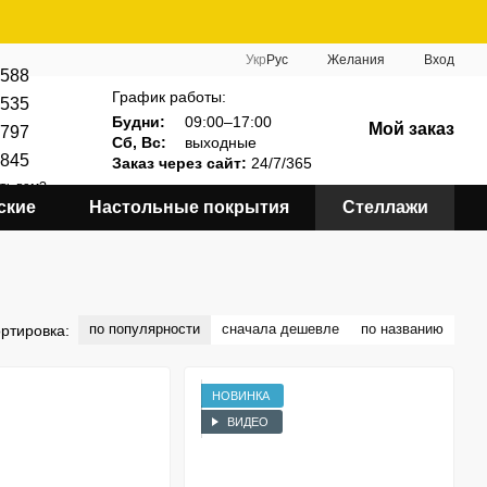
Укр
Рус
Желания
Вход
588
График работы:
535
Будни:
09:00–17:00
Мой заказ
797
Сб, Вс:
выходные
845
Заказ через сайт:
24/7/365
ть вам?
ские
Настольные покрытия
Стеллажи
по популярности
сначала дешевле
по названию
ртировка:
НОВИНКА
ВИДЕО