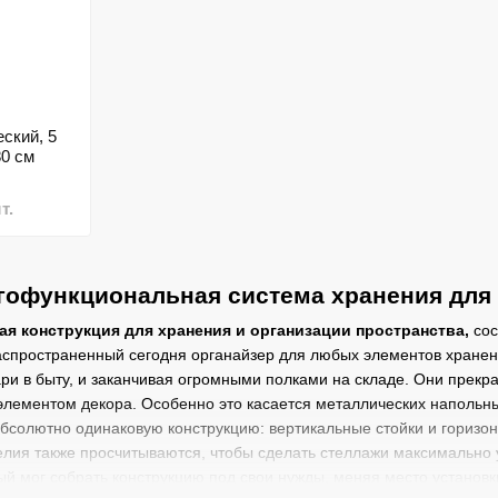
ский, 5
0 см
т.
огофункциональная система хранения дл
ая конструкция для хранения и организации пространства,
сос
распространенный сегодня органайзер для любых элементов хране
ари в быту, и заканчивая огромными полками на складе. Они прекр
элементом декора. Особенно это касается металлических напольны
солютно одинаковую конструкцию: вертикальные стойки и горизонт
лия также просчитываются, чтобы сделать стеллажи максимально 
й мог собрать конструкцию под свои нужды, меняя место установк