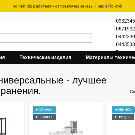
politeh.biz работает - отправляем заказы Новой Почтой
0932345
0671932
0442230
0443538
Перезвони
ия
Технические изделия
Материалы техниче
ниверсальные - лучшее
хранения.
Со
НОВИНКА
НОВИНКА
ВИДЕО
ВИДЕО