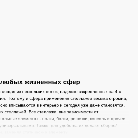
я любых жизненных сфер
тоящая из нескольких полок, надежно закрепленных на 4-х
ния. Поэтому и сфера применения стеллажей весьма огромна,
асно вписываются в интерьер и сегодня уже даже становятся,
х стеллажей. Все стеллажи, вне зависимости от
альные элементы - полки, балки, решетки, консоль и прочее.
универсальными. Также, для удобства их делают сборно/
и, заменяя статические элементы.