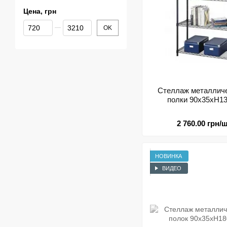
Цена, грн
От Цена, грн
До Цена, грн
OK
Стеллаж металличе
полки 90х35хН13
2 760.00 грн/ш
НОВИНКА
ВИДЕО