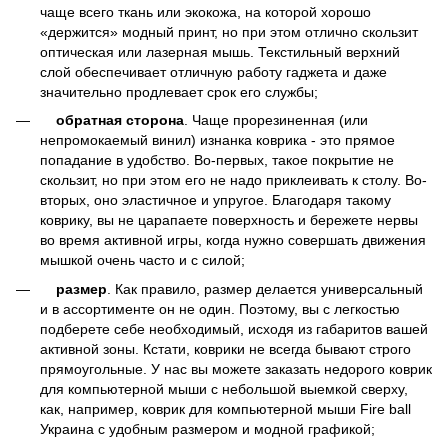
чаще всего ткань или экокожа, на которой хорошо
«держится» модный принт, но при этом отлично скользит
оптическая или лазерная мышь. Текстильный верхний
слой обеспечивает отличную работу гаджета и даже
значительно продлевает срок его службы;
обратная сторона
. Чаще прорезиненная (или
непромокаемый винил) изнанка коврика - это прямое
попадание в удобство. Во-первых, такое покрытие не
скользит, но при этом его не надо приклеивать к столу. Во-
вторых, оно эластичное и упругое. Благодаря такому
коврику, вы не царапаете поверхность и бережете нервы
во время активной игры, когда нужно совершать движения
мышкой очень часто и с силой;
размер
. Как правило, размер делается универсальный
и в ассортименте он не один. Поэтому, вы с легкостью
подберете себе необходимый, исходя из габаритов вашей
активной зоны. Кстати, коврики не всегда бывают строго
прямоугольные. У нас вы можете заказать недорого коврик
для компьютерной мыши с небольшой выемкой сверху,
как, например, коврик для компьютерной мыши Fire ball
Украина с удобным размером и модной графикой;