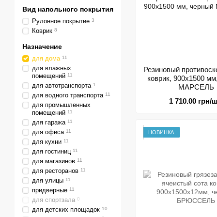
Вид напольного покрытия
Рулонное покрытие
3
Коврик
8
Назначение
для дома
11
для влажных
Резиновый противос
помещений
11
коврик, 900х1500 мм
для автотранспорта
1
МАРСЕЛЬ
для водного транспорта
11
1 710.00 грн/ш
для промышленных
помещений
11
для гаража
11
для офиса
11
НОВИНКА
для кухни
11
для гостиниц
11
для магазинов
11
для ресторанов
11
для улицы
11
придверные
11
для спортзала
0
для детских площадок
10