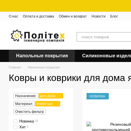
Перейти к основному контенту
О нас
Оплата и доставка
Обмен и возврат
Новости
Блог
Напольные покрытия
Силиконовые издел
Главная
Напольные покрытия
Ковры и коврики для дома 
Назначение:
для дома
НОВИНКА
Материал:
ячеистые
Очистить фильтр
Новинка
11
Хит
1