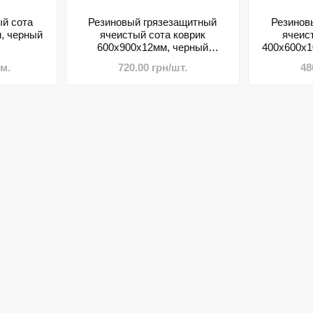
й сота
Резиновый грязезащитный
Резинов
, черный
ячеистый сота коврик
ячеис
600х900х12мм, черный
400х600х1
БРЮССЕЛЬ
.м.
720.00 грн/шт.
48