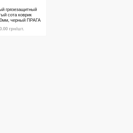
ый грязезащитный
тый сота коврик
0мм, черный ПРАГА
0.00 грн/шт.