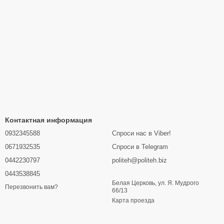
Контактная информация
0932345588
Спроси нас в Viber!
0671932535
Спроси в Telegram
0442230797
politeh@politeh.biz
0443538845
Белая Церковь, ул. Я. Мудрого
Перезвонить вам?
66/13
Карта проезда