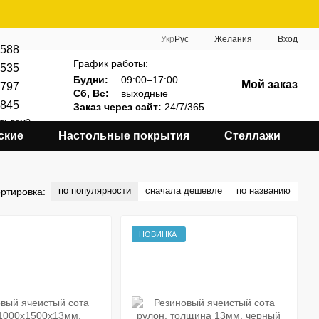
Укр
Рус
Желания
Вход
588
График работы:
535
Будни:
09:00–17:00
Мой заказ
797
Сб, Вс:
выходные
845
Заказ через сайт:
24/7/365
ть вам?
ские
Настольные покрытия
Стеллажи
по популярности
сначала дешевле
по названию
ртировка:
НОВИНКА