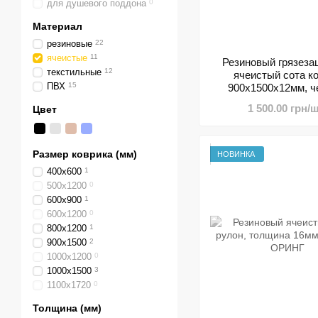
для душевого поддона
0
Материал
резиновые
22
ячеистые
11
Резиновый грязез
текстильные
12
ячеистый сота к
ПВХ
15
900х1500х12мм, 
БРЮССЕЛ
1 500.00 грн/ш
Цвет
Размер коврика (мм)
НОВИНКА
400х600
1
500х1200
0
600х900
1
600х1200
0
800х1200
1
900х1500
2
1000х1200
0
1000х1500
3
1100х1720
0
Толщина (мм)