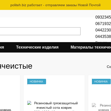
politeh.biz работает - отправляем заказы Новой Почтой
0932345
0671932
0442230
0443538
Перезвони
ия
Технические изделия
Материалы техниче
ячеистые
Со
НОВИНКА
НОВИНКА