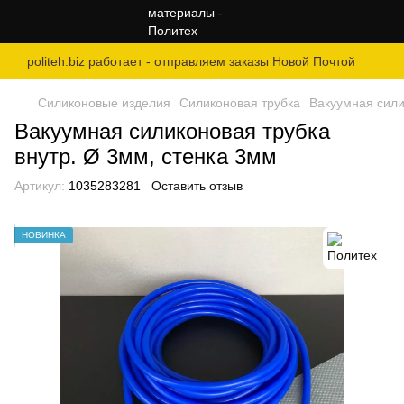
politeh.biz работает - отправляем заказы Новой Почтой
Силиконовые изделия
Силиконовая трубка
Вакуумная сили
Вакуумная силиконовая трубка
внутр. Ø 3мм, стенка 3мм
Артикул:
1035283281
Оставить отзыв
НОВИНКА