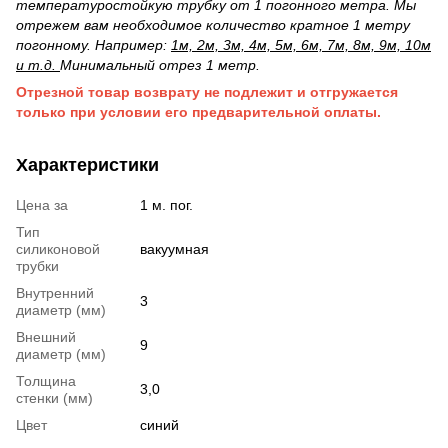
температуростойкую трубку от 1 погонного метра. Мы
отрежем вам необходимое количество кратное 1 метру
погонному. Например:
1м, 2м, 3м, 4м, 5м, 6м, 7м, 8м, 9м, 10м
и т.д.
Минимальный отрез 1 метр.
Отрезной товар возврату не подлежит и отгружается
только при условии его предварительной оплаты.
Характеристики
Цена за
1 м. пог.
Тип
силиконовой
вакуумная
трубки
Внутренний
3
диаметр (мм)
Внешний
9
диаметр (мм)
Толщина
3,0
стенки (мм)
Цвет
синий