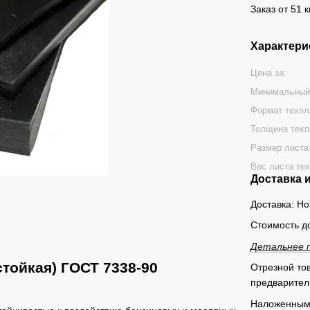
Заказ от 51 к
Характери
Цена за:
Минимальный
Формат техпл
Толщина техп
Размер листа
Вес листа тех
Доставка 
Доставка: Н
Стоимость д
Детальнее 
тойкая) ГОСТ 7338-90
Отрезной тов
предварител
Наложенным