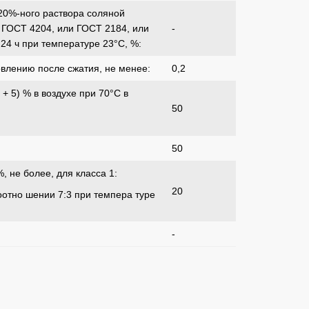
20%-ного раствора соляной
 ГОСТ 4204, или ГОСТ 2184, или
-
24 ч при температуре 23°С, %:
влению после сжатия, не менее:
0,2
+ 5) % в воздухе при 70°С в
50
50
, не более, для класса 1:
20
тно­ шении 7:3 при темпера­ туре
-