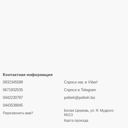
Контактная информация
0932345588
Спроси нас в Viber!
0671932535
Спроси в Telegram
0442230797
politeh@politeh.biz
0443538845
Белая Церковь, ул. Я. Мудрого
Перезвонить вам?
66/13
Карта проезда