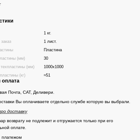
г
стики
1 кг.
 заказ
1 лист.
астины
Пластина
ластины (мм)
30
 техпластины (мм)
1000х1000
пластины (кг)
≈51
и оплата
овая Почта, САТ, Деливери.
оставки Вы оплачиваете отдельно службе которую вы выбрали.
п
ро доставку
ар возврату не подлежит и отгружается только при его
ьной оплате.
 платежом