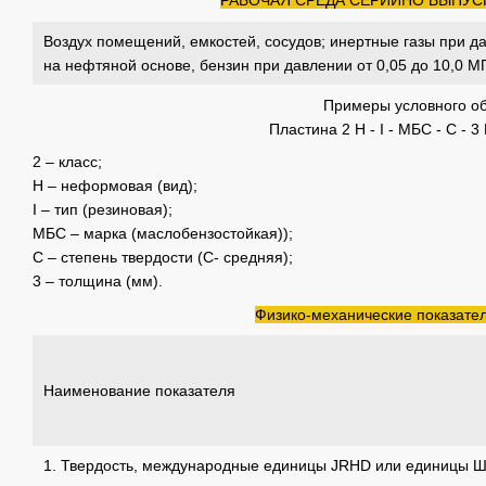
РАБОЧАЯ СРЕДА СЕРИЙНО ВЫПУС
Воздух помещений, емкостей, сосудов; инертные газы при да
на нефтяной основе, бензин при давлении от 0,05 до 10,0 МП
Примеры условного об
Пластина 2 Н - I - МБС - С - 3
2 – класс;
Н – неформовая (вид);
I – тип (резиновая);
МБС – марка (маслобензостойкая));
С – степень твердости (С- средняя);
3 – толщина (мм).
Физико-механические показате
Наименование показателя
1. Твердость, международные единицы JRHD или единицы Ш