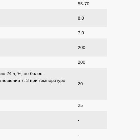
55-70
8,0
7,0
200
200
е 24 ч, %, не более:
тношении 7: 3 при температуре
20
25
-
-