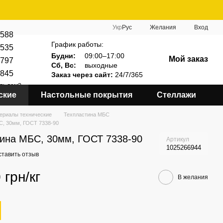
Укр
Рус
Желания
Вход
588
График работы:
535
Будни:
09:00–17:00
Мой заказ
797
Сб, Вс:
выходные
845
Заказ через сайт:
24/7/365
ть вам?
ские
Настольные покрытия
Стеллажи
ериалы технические
Техпластина МБС
С, 30мм, ГОСТ 7338-90
ина МБС, 30мм, ГОСТ 7338-90
Артикул
1025266944
ставить отзыв
 грн/кг
В желания