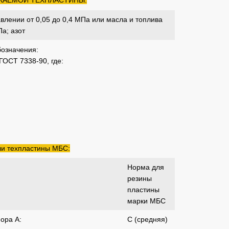
КАЕМОЙ ТЕХПЛАСТИНЫ:
влении от 0,05 до 0,4 МПа или масла и топлива
а; азот
означения:
 ГОСТ 7338-90, где:
ли техпластины МБС:
Норма для
резины
пластины
марки МБС
ора А:
С (средняя)