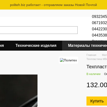
politeh.biz работает - отправляем заказы Новой Почтой
0932345
0671932
0442230
0443538
Перезвони
ия
Технические изделия
Материалы техниче
Главная
Мат
Техпластина МБ
Техпласт
В наличии
О
132.00
Купить