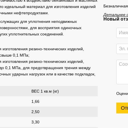
тойчивостью к воздействию бензиновых и масляных
Безналичная
то идеальный материал для изготовления изделий
личными нефтепродуктами.
Детальнее 
Новый отз
, служащих для уплотнения неподвижных
поверхностями, для восприятия одиночных
других уплотнительных соединений.
я изготовления резино-технических изделий,
свыше 0,1 МПа;
я изготовления резино-технических изделий,
до 0,1 МПа, для предотвращения трения между
чных ударных нагрузок или в качестве подкладок,
ВЕС 1 кв.м (кг)
Оцени
1,66
От
2,50
3,30