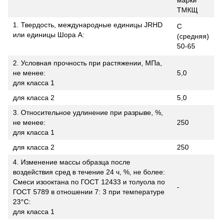
марки
ТМКЩ
1. Твердость, международные единицы JRHD
С
или единицы Шора А:
(средняя)
50-65
2. Условная прочность при растяжении, МПа,
не менее:
5,0
для класса 1
для класса 2
5,0
3. Относительное удлинение при разрыве, %,
не менее:
250
для класса 1
для класса 2
250
4. Изменение массы образца после
воздействия сред в течение 24 ч, %, не более:
Смеси изооктана по ГОСТ 12433 и толуола по
-
ГОСТ 5789 в отношении 7: 3 при температуре
23°С:
для класса 1