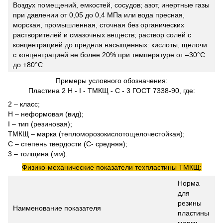
Воздух помещений, емкостей, сосудов; азот, инертные газы
при давлении от 0,05 до 0,4 МПа или вода пресная,
морская, промышленная, сточная без органических
растворителей и смазочных веществ; раствор солей с
концентрацией до предела насыщенных: кислоты, щелочи
с концентрацией не более 20% при температуре от –30°С
до +80°С
Примеры условного обозначения:
Пластина 2 Н - I - ТМКЩ - С - 3 ГОСТ 7338-90, где:
2 – класс;
Н – неформовая (вид);
I – тип (резиновая);
ТМКЩ – марка (тепломорозокислотощелочестойкая);
С – степень твердости (С- средняя);
3 – толщина (мм).
Физико-механические показатели техпластины ТМКЩ:
Норма
для
резины
Наименование показателя
пластины