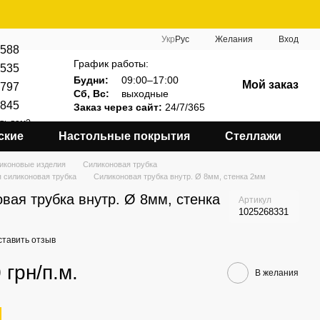
Укр
Рус
Желания
Вход
588
График работы:
535
Будни:
09:00–17:00
Мой заказ
797
Сб, Вс:
выходные
845
Заказ через сайт:
24/7/365
ть вам?
ские
Настольные покрытия
Стеллажи
иконовые изделия
Силиконовая трубка
 силиконовая трубка
Силиконовая трубка внутр. Ø 8мм, стенка 2мм
вая трубка внутр. Ø 8мм, стенка
Артикул
1025268331
ставить отзыв
 грн/п.м.
В желания