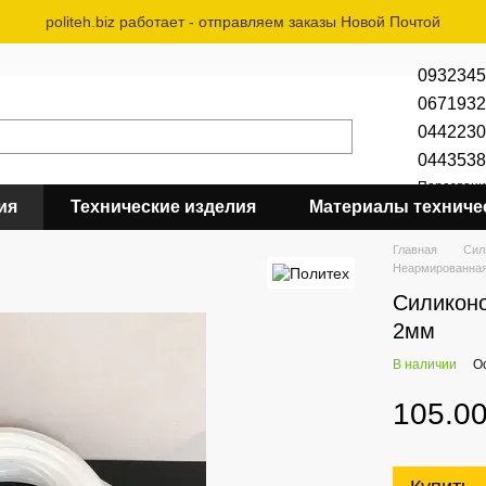
politeh.biz работает - отправляем заказы Новой Почтой
0932345
0671932
0442230
0443538
Перезвони
ия
Технические изделия
Материалы техниче
Главная
Сил
Неармированная
Силиконо
2мм
В наличии
О
105.00