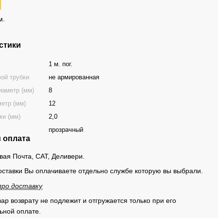
м.
стики
1 м. пог.
вой трубки
не армированная
иаметр (мм)
8
етр (мм)
12
ки (мм)
2,0
прозрачный
и оплата
овая Почта, САТ, Деливери.
оставки Вы оплачиваете отдельно службе которую вы выбрали.
п
ро доставку
ар возврату не подлежит и отгружается только при его
ьной оплате.