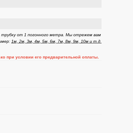
трубку от 1 погонного метра. Мы отрежем вам
имер:
1м, 2м, 3м, 4м, 5м, 6м, 7м, 8м, 9м, 10м и т.д.
ько при условии его предварительной оплаты.