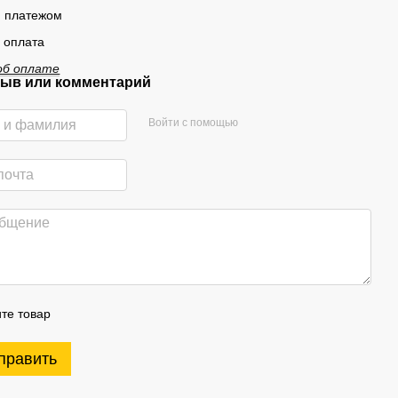
 платежом
 оплата
об оплате
ыв или комментарий
Войти с помощью
те товар
править