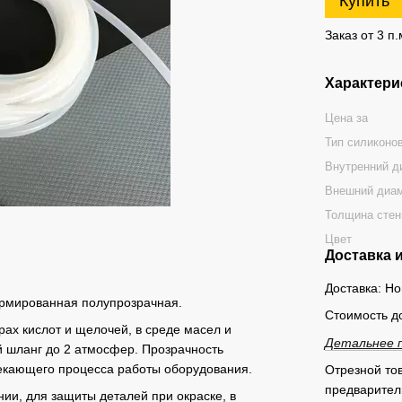
Купить
Заказ от 3 п.
Характери
Цена за
Тип силиконо
Внутренний д
Внешний диам
Толщина стен
Цвет
Доставка 
Доставка: Н
армированная полупрозрачная.
Стоимость д
рах кислот и щелочей, в среде масел и
Детальнее 
 шланг до 2 атмосфер. Прозрачность
текающего процесса работы оборудования.
Отрезной тов
предварител
и, для защиты деталей при окраске, в