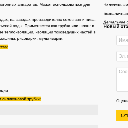
могонных аппаратов. Может использоваться для
Наложенным
Безналичная
дах, на заводах производителях соков вин и пива.
Детальнее 
тьевой воды. Применяется как трубка или шланг в
Новый отз
ве теплоизоляции, изоляции токоведущих частей в
 машины, рисоварки, мультиварки.
тва:
ации
 силиконовой трубки:
Оцени
От