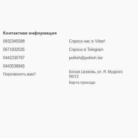
Контактная информация
0932345588
Спроси нас в Viber!
0671932535
Спроси в Telegram
0442230797
politeh@politeh.biz
0443538845
Белая Церковь, ул. Я. Мудрого
Перезвонить вам?
66/13
Карта проезда