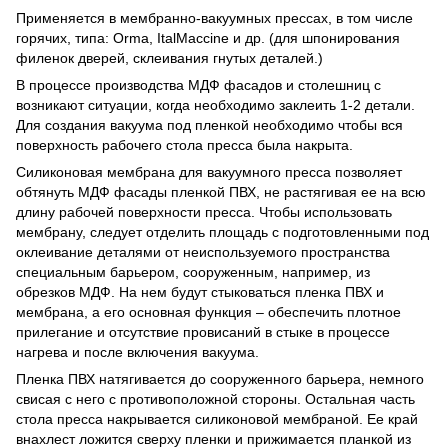
Применяется в мембранно-вакуумных прессах, в том числе
горячих, типа: Orma, ItalMaccine и др. (для шпонирования
филенок дверей, склеивания гнутых деталей.)
В процессе производства МДФ фасадов и столешниц с
возникают ситуации, когда необходимо заклеить 1-2 детали.
Для создания вакуума под пленкой необходимо чтобы вся
поверхность рабочего стола пресса была накрыта.
Силиконовая мембрана для вакуумного пресса позволяет
обтянуть МДФ фасады пленкой ПВХ, не растягивая ее на всю
длину рабочей поверхности пресса. Чтобы использовать
мембрану, следует отделить площадь с подготовленными под
оклеивание деталями от неиспользуемого пространства
специальным барьером, сооруженным, например, из
обрезков МДФ. На нем будут стыковаться пленка ПВХ и
мембрана, а его основная функция – обеспечить плотное
прилегание и отсутствие провисаний в стыке в процессе
нагрева и после включения вакуума.
Пленка ПВХ натягивается до сооруженного барьера, немного
свисая с него с противоположной стороны. Остальная часть
стола пресса накрывается силиконовой мембраной. Ее край
внахлест ложится сверху пленки и прижимается планкой из