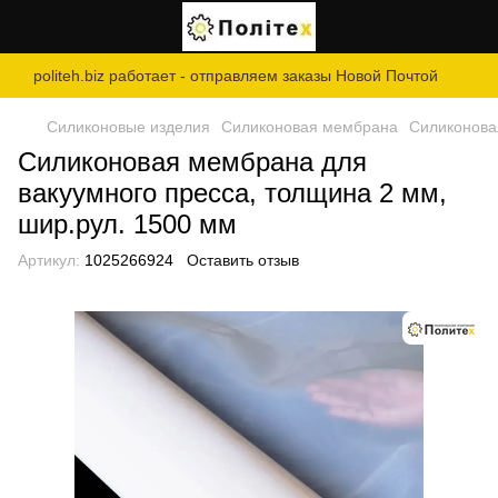
politeh.biz работает - отправляем заказы Новой Почтой
Силиконовые изделия
Силиконовая мембрана
Силиконова
Силиконовая мембрана для
вакуумного пресса, толщина 2 мм,
шир.рул. 1500 мм
Артикул:
1025266924
Оставить отзыв