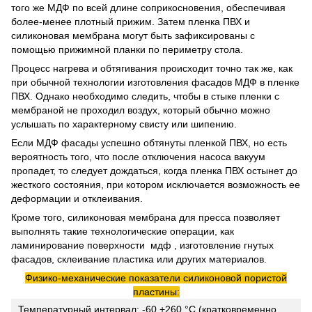
того же МДФ по всей длине соприкосновения, обеспечивая
более-менее плотный прижим. Затем пленка ПВХ и
силиконовая мембрана могут быть зафиксированы с
помощью прижимной планки по периметру стола.
Процесс нагрева и обтягивания происходит точно так же, как
при обычной технологии изготовления фасадов МДФ в пленке
ПВХ. Однако необходимо следить, чтобы в стыке пленки с
мембраной не проходил воздух, который обычно можно
услышать по характерному свисту или шипению.
Если МДФ фасады успешно обтянуты пленкой ПВХ, но есть
вероятность того, что после отключения насоса вакуум
пропадет, то следует дождаться, когда пленка ПВХ остынет до
жесткого состояния, при котором исключается возможность ее
деформации и отклеивания.
Кроме того, силиконовая мембрана для пресса позволяет
выполнять такие технологические операции, как
ламинирование поверхности мдф , изготовление гнутых
фасадов, склеивание пластика или других материалов.
Физико-механические показатели силиконовой пористой
пластины:
Температурный интервал: -60 +260 °C (кратковременно