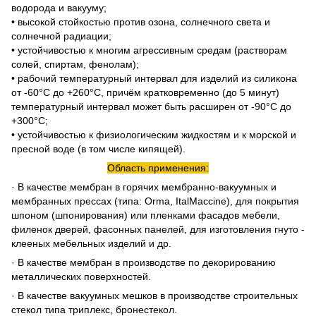
водорода и вакууму;
• высокой стойкостью против озона, солнечного света и
солнечной радиации;
• устойчивостью к многим агрессивным средам (растворам
солей, спиртам, фенолам);
• рабочий температурный интервал для изделий из силикона
от -60°С до +260°С, причём кратковременно (до 5 минут)
температурный интервал может быть расширен от -90°С до
+300°С;
• устойчивостью к физиологическим жидкостям и к морской и
пресной воде (в том числе кипящей).
Область применения:
· В качестве мембран в горячих мембранно-вакуумных и
мембранных прессах (типа: Orma, ItalMaccine), для покрытия
шпоном (шпонирования) или пленками фасадов мебели,
филенок дверей, фасонных панелей, для изготовления гнуто -
клееных мебельных изделий и др.
· В качестве мембран в производстве по декорированию
металлических поверхностей.
· В качестве вакуумных мешков в производстве строительных
стекол типа триплекс, бронестекол.