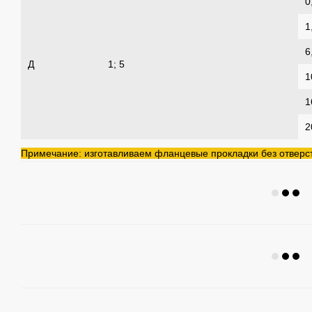
0
1
6
Д
1; 5
1
1
2
Примечание: изготавливаем фланцевые прокладки без отверст