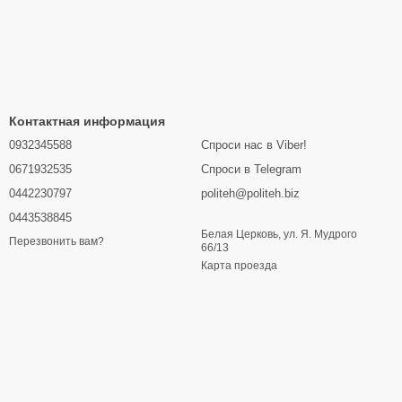
Контактная информация
0932345588
Спроси нас в Viber!
0671932535
Спроси в Telegram
0442230797
politeh@politeh.biz
0443538845
Белая Церковь, ул. Я. Мудрого
Перезвонить вам?
66/13
Карта проезда