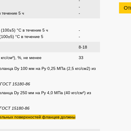
-
-
От
 течение 5 ч
-
(100±5) °С в течение 5 ч
-
100±5) °С в течение 5
-
8-18
кгс/см²), %, не менее
33
ланца Dу 100 мм на Ру 0,25 МПа (2,5 кгс/см2) из
 ГОСТ 15180-86
анца Dу 250 мм на Ру 4,0 МПа (40 кгс/см²) из
 ГОСТ 15180-86
тельных поверхностей фланцев должны