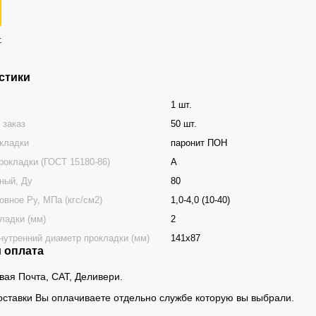
.
стики
1 шт.
 заказ
50 шт.
кладки
паронит ПОН
рокладки (ГОСТ 15180-86)
А
ный, Ду
80
овное Ру, МПа (кгс/см2)
1,0-4,0 (10-40)
ладки (мм)
2
нутренний диаметр прокладки (мм)
141х87
и оплата
овая Почта, САТ, Деливери.
оставки Вы оплачиваете отдельно службе которую вы выбрали.