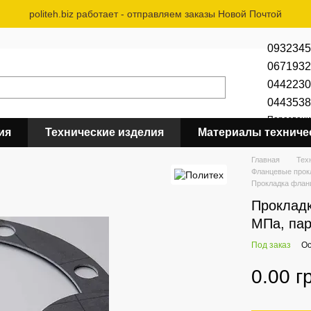
politeh.biz работает - отправляем заказы Новой Почтой
0932345
0671932
0442230
0443538
Перезвони
ия
Технические изделия
Материалы техниче
Главная
Тех
Фланцевые прокл
Прокладка фланц
Прокладк
МПа, па
Под заказ
Ос
0.00 г