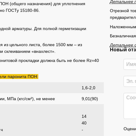
Детальнее 
ПОН (общего назначения) для уплотнения
но ГОСТу 15180-86.
Отрезной тов
предварител
Наложенным
одной арматуры. Для полной герметизации
Безналичная
 из цельного листа, более 1500 мм – из
Детальнее 
Новый отз
ли склеиванием «внахлест».
онитовой прокладки должна быть не более Rz=40
ели паронита ПОН:
1,6-2,0
и, МПа (кгс/см²), не менее
9,01(90)
14
40
Оцени
 ч
-