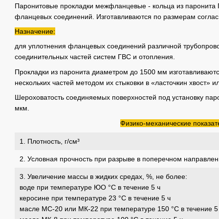
Паронитовые прокладки межфланцевые - кольца из паронита 
фланцевых соединений. Изготавливаются по размерам соглас
Назначение:
для уплотнения фланцевых соединений различной трубопров
соединительных частей систем ГВС и отопления.
Прокладки из паронита диаметром до 1500 мм изготавливаются
нескольких частей методом их стыковки в «ласточкин хвост» и
Шероховатость соединяемых поверхностей под установку пар
мкм.
Физико-механические показат
1. Плотность, г/см³
2. Условная прочность при разрыве в поперечном направлени
3. Увеличение массы в жидких средах, %, не более:
воде при температуре ЮО °С в течение 5 ч
керосине при температуре 23 °С в течение 5 ч
масле МС-20 или МК-22 при температуре 150 °С в течение 5