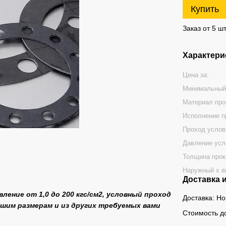
Купить
Заказ от 5 шт
Характери
Цена за:
Минимальный
Материал про
Исполнение п
Проход услов
Давление усл
Толщина прок
Наружный х в
Доставка 
авление от 1,0 до 200 кгс/см2, условный проход
Доставка: Н
вашим размерам и из других требуемых вами
Стоимость д