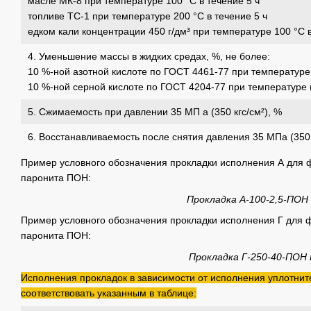
масле МК-8 при температуре 100 °С в течение 5 ч
топливе ТС-1 при температуре 200 °С в течение 5 ч
едком кали концентрации 450 г/дм³ при температуре 100 °С в
4. Уменьшение массы в жидких средах, %, не более:
10 %-ной азотной кислоте по ГОСТ 4461-77 при температуре 
10 %-ной серной кислоте по ГОСТ 4204-77 при температуре (
5. Сжимаемость при давлении 35 МП а (350 кгс/см²), %
6. Восстанавливаемость после снятия давления 35 МПа (350 
Пример условного обозначения прокладки ис­полнения А для ф
паронита ПОН:
Прокладка А-100-2,5-ПОН
Пример условного обозначения прокладки исполнения Г для фл
паронита ПОН:
Прокладка Г-250-40-ПОН
Исполнения прокладок в зависимости от исполнения уплотни
соответствовать указанным в таблице: