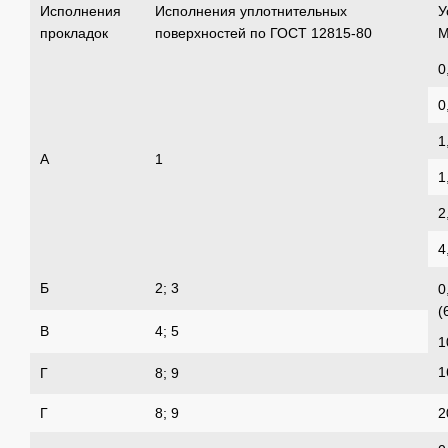
Исполнения
Исполнения уплотнительных
У
прокладок
поверхностей по ГОСТ 12815-80
М
0
0
1
А
1
1
2
4
Б
2; 3
0
(
В
4; 5
1
1
Г
8; 9
Г
8; 9
2