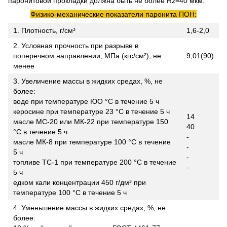
паронитовой прокладки должна быть не более Rz=40 мкм.
Физико-механические показатели паронита ПОН:
1. Плотность, г/см³
1,6-2,0
2. Условная прочность при разрыве в
поперечном направлении, МПа (кгс/см²), не
9,01(90)
менее
3. Увеличение массы в жидких средах, %, не
более:
воде при температуре ЮО °С в течение 5 ч
керосине при температуре 23 °С в течение 5 ч
14
масле МС-20 или МК-22 при температуре 150
40
°С в течение 5 ч
-
масле МК-8 при температуре 100 °С в течение
-
5 ч
-
топливе ТС-1 при температуре 200 °С в течение
-
5 ч
едком кали концентрации 450 г/дм³ при
температуре 100 °С в течение 5 ч
4. Уменьшение массы в жидких средах, %, не
более: