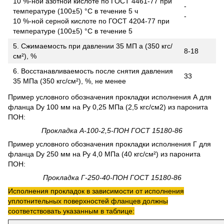
10 %-ной азотной кислоте по ГОСТ 4461-77 при
-
температуре (100±5) °С в течение 5 ч
-
10 %-ной серной кислоте по ГОСТ 4204-77 при
температуре (100±5) °С в течение 5
5. Сжимаемость при давлении 35 МП а (350 кгс/
8-18
см²), %
6. Восстанавливаемость после снятия давления
33
35 МПа (350 кгс/см²), %, не менее
Пример условного обозначения прокладки ис­полнения А для
фланца Dу 100 мм на Ру 0,25 МПа (2,5 кгс/см2) из паронита
ПОН:
Прокладка А-100-2,5-ПОН ГОСТ 15180-86
Пример условного обозначения прокладки исполнения Г для
фланца Dу 250 мм на Ру 4,0 МПа (40 кгс/см²) из паронита
ПОН:
Прокладка Г-250-40-ПОН ГОСТ 15180-86
Исполнения прокладок в зависимости от исполнения
уплотнительных поверхностей фланцев должны
соответствовать указанным в таблице: