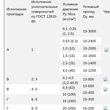
Исполнения
Условное
уплотнительных
Условный
Исполнения
давление
поверхностей
проход
Чер
прокладок
Ру, Мпа
по ГОСТ 12815-
Dу, мм
(кгс/см²)
80
0,1; 0,25
10-3000
(1; 2,5)
0,63 (6,3)
10-2400
1,0 (10)
10-2000
А
1
1,6 (16)
10-1600
2,5 (25)
10-1400
4,0 (40)
10-1200
0,1-4,0
Б
2; 3
10-800
(1,0-40,0)
10-600
6,3 (63)
В
4; 5
10-400
10 (100)
15-300
Г
8; 9
16 (160)
Г
8; 9
20 (200)
15-250