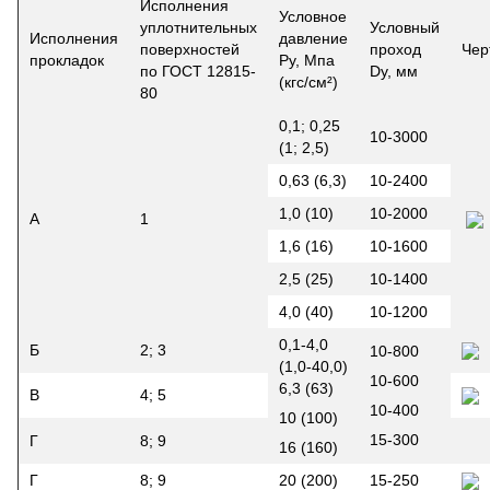
Исполнения
Условное
уплотнительных
Условный
Исполнения
давление
поверхностей
проход
Чер
прокладок
Ру, Мпа
по ГОСТ 12815-
Dу, мм
(кгс/см²)
80
0,1; 0,25
10-3000
(1; 2,5)
0,63 (6,3)
10-2400
1,0 (10)
10-2000
А
1
1,6 (16)
10-1600
2,5 (25)
10-1400
4,0 (40)
10-1200
0,1-4,0
Б
2; 3
10-800
(1,0-40,0)
10-600
6,3 (63)
В
4; 5
10-400
10 (100)
15-300
Г
8; 9
16 (160)
Г
8; 9
20 (200)
15-250