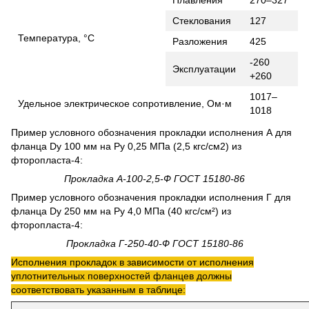
Стеклования
127
Температура, °С
Разложения
425
-260
Эксплуатации
+260
1017–
Удельное электрическое сопротивление, Ом·м
1018
Пример условного обозначения прокладки ис­полнения А для
фланца Dу 100 мм на Ру 0,25 МПа (2,5 кгс/см2) из
фторопласта-4:
Прокладка А-100-2,5-Ф ГОСТ 15180-86
Пример условного обозначения прокладки исполнения Г для
фланца Dу 250 мм на Ру 4,0 МПа (40 кгс/см²) из
фторопласта-4:
Прокладка Г-250-40-Ф ГОСТ 15180-86
Исполнения прокладок в зависимости от исполнения
уплотнительных поверхностей фланцев должны
соответствовать указанным в таблице: