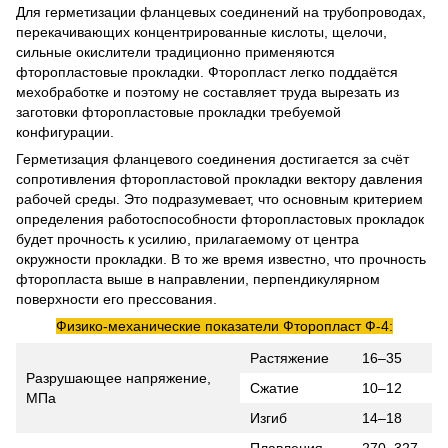
Для герметизации фланцевых соединений на трубопроводах,
перекачивающих концентрированные кислоты, щелочи,
сильные окислители традиционно применяются
фторопластовые прокладки. Фторопласт легко поддаётся
мехобработке и поэтому не составляет труда вырезать из
заготовки фторопластовые прокладки требуемой
конфигурации.
Герметизация фланцевого соединения достигается за счёт
сопротивления фторопластовой прокладки вектору давления
рабочей среды. Это подразумевает, что основным критерием
определения работоспособности фторопластовых прокладок
будет прочность к усилию, прилагаемому от центра
окружности прокладки. В то же время известно, что прочность
фторопласта выше в направлении, перпендикулярном
поверхности его прессования.
Физико-механические показатели Фторопласт Ф-4:
Растяжение
16–35
Разрушающее напряжение,
Сжатие
10–12
МПа
Изгиб
14–18
Плавления
270–327