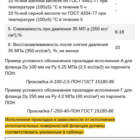
10 %-ной азотной кислоте по ГОСТ 4461-77 при
-
температуре (100±5) °С в течение 5 ч
-
10 %-ной серной кислоте по ГОСТ 4204-77 при
температуре (100±5) °С в течение 5
5. Сжимаемость при давлении 35 МП а (350 кгс/
8-18
см²),%
6. Восстанавливаемость после снятия давления
33
35 МПа (350 кгс/см²), %, не менее
Пример условного обозначения прокладки ис­полнения А для
фланца Dу 100 мм на Ру 0,25 МПа (2,5 кгс/см2) из паронита
ПОН:
Прокладка А-100-2,5-ПОН ГОСТ 15180-86
Пример условного обозначения прокладки исполнения Г для
фланца Dу 250 мм на Ру 4,0 МПа (40 кгс/см²) из паронита
ПОН:
Прокладка Г-250-40-ПОН ГОСТ 15180-86
Исполнения прокладок в зависимости от исполнения
уплотнительных поверхностей фланцев должны
соответствовать указанным в таблице: