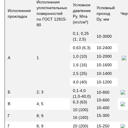
Исполнения
Условное
уплотнительных
Условный
Исполнения
давление
поверхностей
проход
Чер
прокладок
Ру, Мпа
по ГОСТ 12815-
Dу, мм
(кгс/см²)
80
0,1; 0,25
10-3000
(1; 2,5)
0,63 (6,3)
10-2400
1,0 (10)
10-2000
А
1
1,6 (16)
10-1600
2,5 (25)
10-1400
4,0 (40)
10-1200
0,1-4,0
Б
2; 3
10-800
(1,0-40,0)
10-600
6,3 (63)
В
4; 5
10-400
10 (100)
15-300
Г
8; 9
16 (160)
Г
8; 9
20 (200)
15-250