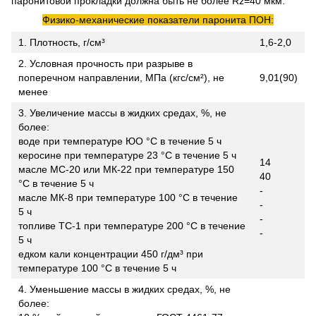
паронитовой прокладки должна быть не более Rz=40 мкм.
Физико-механические показатели паронита ПОН:
1. Плотность, г/см³
1,6-2,0
2. Условная прочность при разрыве в
поперечном направлении, МПа (кгс/см²), не
9,01(90)
менее
3. Увеличение массы в жидких средах, %, не
более:
воде при температуре ЮО °С в течение 5 ч
керосине при температуре 23 °С в течение 5 ч
14
масле МС-20 или МК-22 при температуре 150
40
°С в течение 5 ч
-
масле МК-8 при температуре 100 °С в течение
-
5 ч
-
топливе ТС-1 при температуре 200 °С в течение
-
5 ч
едком кали концентрации 450 г/дм³ при
температуре 100 °С в течение 5 ч
4. Уменьшение массы в жидких средах, %, не
более: