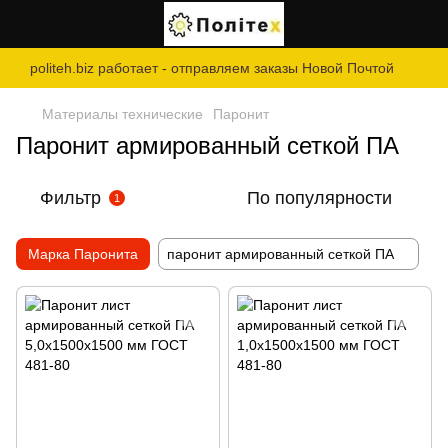
politeh.biz работает - отправляем заказы Новой Почтой
Материалы технические
Паронит
Паронит армированный сеткой ПА
Фильтр
По популярности
1
Марка Паронита
паронит армированный сеткой ПА