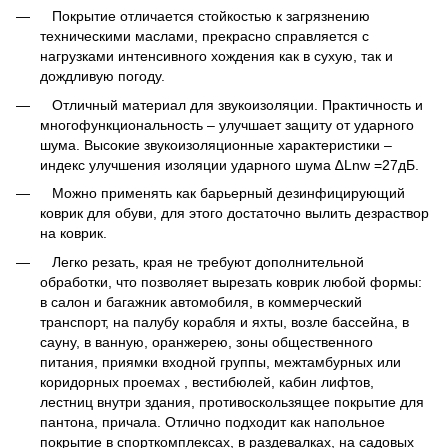
Покрытие отличается стойкостью к загрязнению
техническими маслами, прекрасно справляется с
нагрузками интенсивного хождения как в сухую, так и
дождливую погоду.
Отличный материал для звукоизоляции. Практичность и
многофункциональность – улучшает защиту от ударного
шума. Высокие звукоизоляционные характеристики –
индекс улучшения изоляции ударного шума ∆Lnw =27дБ.
Можно применять как барьерный дезинфицирующий
коврик для обуви, для этого достаточно вылить дезраствор
на коврик.
Легко резать, края не требуют дополнительной
обработки, что позволяет вырезать коврик любой формы:
в салон и багажник автомобиля, в коммерческий
транспорт, на палубу корабля и яхты, возле бассейна, в
сауну, в ванную, оранжерею, зоны общественного
питания, приямки входной группы, межтамбурных или
коридорных проемах , вестибюлей, кабин лифтов,
лестниц внутри здания, противоскользящее покрытие для
пантона, причала. Отлично подходит как напольное
покрытие в спорткомплексах, в раздевалках, на садовых