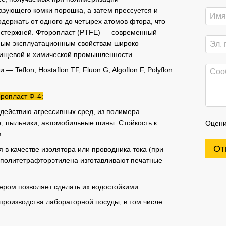
разующего комки порошка, а затем прессуется и
одержать от одного до четырех атомов фтора, что
в, стержней. Фторопласт (PTFE) — современный
ным эксплуатационным свойствам широко
пищевой и химической промышленности.
Teflon, Hostaflon TF, Fluon G, Algoflon F, Polyflon
ропласт Ф-4:
здействию агрессивных сред, из полимера
, пыльники, автомобильные шины. Стойкость к
Оцени
.
От
я в качестве изолятора или проводника тока (при
з политетрафторэтилена изготавливают печатные
ером позволяет сделать их водостойкими.
производства лабораторной посуды, в том числе