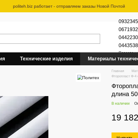
politeh.biz работает - отправляем заказы Новой Почтой
0932345
0671932
0442230
0443538
Перезвони
ия
Технические изделия
Материалы техниче
Главная
Мат
Фторопласт Ф-4
Фторопла
длина 5
В наличии
О
19 182