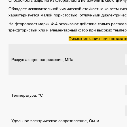
Способность изделий из фторопласта не изменять свою длину
Обладает исключительной химической стойкостью ко всем кис
характеризуется малой пористостью, отличными диэлектричес
На фторопласт марки Ф-4 оказывают действие только расплав
трехфтористый хлр и элементарный фтор при высоких темпер
Физико-механические показате
Разрушающее напряжение, МПа
Температура, °С
Удельное электрическое сопротивление, Ом·м