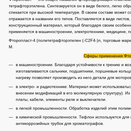
тетрафторэтилена. Синтезируется он в виде белого, легко об
спекается при высокой температуре. В своем составе может с
отражается в названии его типов. Поставляется в виде листо
конструкционный материал, который благодаря своим особен
применяется в машиностроении, электротехнике, медицине, 
Фторопласт-4 (политетрафторэтилен (-C2F4-)n, торговые марки — 
M.
Сферы применения Фто
в машиностроении. Благодаря устойчивости к трению и во
изготавливаются сальники, подшипники, поршневые кольца
нагреву позволяет производить из него детали для моторов
в электро- и радиотехнике. Материал может использоватьс
внесении модификаций в его молекулярную структуру). И
платы, кабели, элементы реле и выключатели.
в легкой промышленности. Обработка изделий этим полим
в химической промышленности. Тефлон используется для 
антикоррозийных трубок для хроматографов.