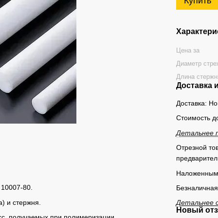
Купить
Характери
Цена за
Диаметр стре
Длина стержн
Доставка 
Доставка: Н
Стоимость д
Детальнее 
Отрезной тов
предварител
Наложенным
 10007-80.
Безналичная
а) и стержня.
Детальнее 
Новый отз
с, получаемых при полимеризации