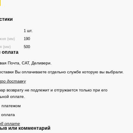
стики
1 шт.
жня (мм)
190
я (мм)
500
и оплата
овая Почта, САТ, Деливери.
оставки Вы оплачиваете отдельно службе которую вы выбрали.
п
ро доставку
ар возврату не подлежит и отгружается только при его
ьной оплате.
 платежом
 оплата
об оплате
ыв или комментарий