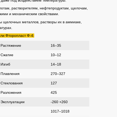
 даже под воздействием температуры.
лотам, растворителям, нефтепродуктам, щелочам,
кими и механическим свойствами.
ы щелочных металлов, растворы их в аммиаке,
атурах.
ли Фторопласт Ф-4:
Растяжение
16–35
Сжатие
10–12
Изгиб
14–18
Плавления
270–327
Стеклования
127
Разложения
425
Эксплуатации
-260 +260
1017–1018