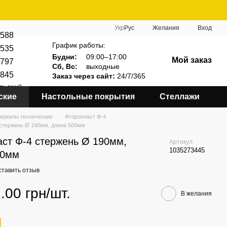
Укр
Рус
Желания
Вход
588
График работы:
535
Будни:
09:00–17:00
Мой заказ
797
Сб, Вс:
выходные
845
Заказ через сайт:
24/7/365
ть вам?
ские
Настольные покрытия
Стеллажи
ериалы технические
Фторопласт Ф-4
 стержень Ø 190мм, длина 500мм
ст Ф-4 стержень Ø 190мм,
Артикул
1035273445
00мм
ставить отзыв
.00 грн/шт.
В желания