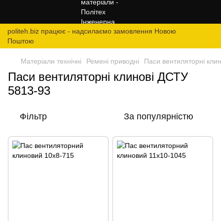
politeh.biz працює - надсилаємо замовлення Новою
Поштою
Матеріали технічні
Ремені приводні
Паси вентиляторні кли
Паси вентиляторні клинові ДСТУ
5813-93
Фільтр
За популярністю