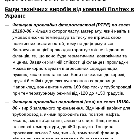
Види технічних виробів від компанії Політех в
Україні:
Фланцеві прокладки фторопластові (PTFE) по гост
15180-86
- кільця з фторопласту, матеріалу, який навіть в
умовах високих температур та тиску не втрачає своїх
позитивних властивостей, тому не деформується.
Застосування цієї прокладки гарантує якісне з'єднання
фланців, те, що воно буде герметичним, довговічним та
міцним. Завдяки хімічній стійкості ці фланцеві прокладки
можна використовувати в агресивних середовищах,
лужних, кислотних та інших. Вони не схильні до корозії,
пружні й стійкі щодо експлуатованого середовища.
Наприклад, вони витримують 160 бар тиск у трубопроводі
при температурному режимі від -120 до +150 градусів.
Фланцеві прокладки паронітові (пон) по гост 15180-
86
- виріб загального призначення. Відмінний варіант для
трубопроводів, якими проходить газ, повітря, нафта,
кисень, азотні з'єднання, аміак чи спирт. Вища межа
плюсової температури, до 450 градусів. Товщина
прокладки всього 2 мм, тип - А, тому такий фланець