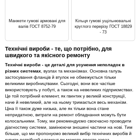
Манжети гумові армовані для
Кільця гумові ущільнювальні
валів ГОСТ 8752-79
круглого перерізу ГОСТ 18829
- 73
Технічні вироби - те, що потрібно, для
швидкого та якісного ремонту
Технічні вироби - це деталі для усунення неполадок в
різних системах
, вузлах та механізмах. Основна галузь
застосування фланців й втулок не обмежується тільки
великими виробництвами. Сьогодні, вони все частіше
використовують у побуті, а також на невеликих підприємствах.
Це той потрібний елемент, як гвинтик у великій конструкції,
наче й невеликий, але на ньому тримається весь механізм.
Ціна її також дуже низька, але як тільки вона стане
непридатною, витрати на ремонт обладнання можуть бути
колосальними. Тому, ми рекомендуємо своєчасно проводити
діагностику системи, замінюючи зношені частини на нові. Тим
більше, що ми пропонуємо великий вибір технічних виробів й
купити потрібний елемент ви можете просто зараз.