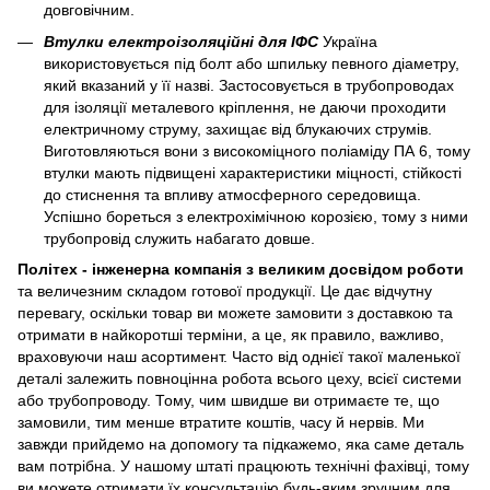
довговічним.
Втулки електроізоляційні для ІФС
Україна
використовується під болт або шпильку певного діаметру,
який вказаний у її назві. Застосовується в трубопроводах
для ізоляції металевого кріплення, не даючи проходити
електричному струму, захищає від блукаючих струмів.
Виготовляються вони з високоміцного поліаміду ПА 6, тому
втулки мають підвищені характеристики міцності, стійкості
до стиснення та впливу атмосферного середовища.
Успішно бореться з електрохімічною корозією, тому з ними
трубопровід служить набагато довше.
Політех - інженерна компанія з великим досвідом роботи
та величезним складом готової продукції. Це дає відчутну
перевагу, оскільки товар ви можете замовити з доставкою та
отримати в найкоротші терміни, а це, як правило, важливо,
враховуючи наш асортимент. Часто від однієї такої маленької
деталі залежить повноцінна робота всього цеху, всієї системи
або трубопроводу. Тому, чим швидше ви отримаєте те, що
замовили, тим менше втратите коштів, часу й нервів. Ми
завжди прийдемо на допомогу та підкажемо, яка саме деталь
вам потрібна. У нашому штаті працюють технічні фахівці, тому
ви можете отримати їх консультацію будь-яким зручним для