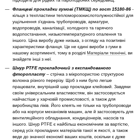
підходить для рідких та пароподібних середовищ.
Фланцеві прокладки гумові (ТМКЩ) по гост 15180-86
-
кільця з техпластини тепломорозокислотолужностійкої для
ущільнення з'єднань трубопроводів, арматури,
водопроводів, каналізації, холодного та гарячого
водопостачання, низькотемпературного опалення та
іншого. Ціна виробу дуже низька, з огляду на позитивні
характеристики фланця. Це не єдині вироби з гуми в
нашому асортименті, тому в розділі
Матеріали технічні
, ви
знайдете інші з неї.
Шнур PTFE прокладочний з експандованого
фторопласту
– стрічка з мікропористою структурою
волокна різного перерізу. Щоб з ним було легше
працювати, внутрішній шар прокладки клейовий. Завдяки
своїм універсальним властивостям, він застосовується
найчастіше у харчовій промисловості, а також для
виробництва ліків. Його клеять не тільки на трубопроводи
або на корпуси механізмів машин, але й застосовують для
вентиляційного обладнання, кондиціонерів, насосів та
іншого. Шнур PTFE є найбільш економічним за вартістю,
серед усіх прокладних матеріалів такої ж якості, а також
веде до значної економії ваших коштів, оскільки є дуже