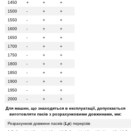
1450
+
+
+
1500
-
+
+
1550
-
+
+
1600
-
+
+
1650
-
+
+
1700
-
+
+
1750
-
+
+
1800
-
+
+
1850
-
+
+
1900
-
+
+
1950
-
+
+
2000
-
+
+
Для машин, що знаходяться в експлуатації, допускається
виготовляти пасів з розрахунковими довжинами, мм:
Розрахункові довжини пасків (
Lp
) перерізів