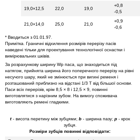
+0,8
19,0×12,5
22,0
19,0
-0,5
+0,9
21,0×14,0
25,0
21,0
-0,6
* Вводиться з 01.01.97.
Примітка. Граничні відхилення розмірів перерізу пасів
наведені тільки для проектування технологічної оснастки і
вимірювальних шківів.
За розрахункову ширину Wp паса, що знаходиться під
натягом, прийнята ширина його поперечного перерізу на рівні
несучого шару, який не змінюється при вигині ременя і
розташований приблизно на відстані 1/3 Т від більшої основи.
Паси всіх перерізів, крім 8,5 × 8 і 12,5 × 9, повинні
виготовлятися з нарізним зубом. На вимогу споживача
виготовляють ремені гладкими.
t
- висота перетину між зубцями;
b
- ширина пазу;
p
- крок
зубця.
Розміри зубців повинні відповідати: