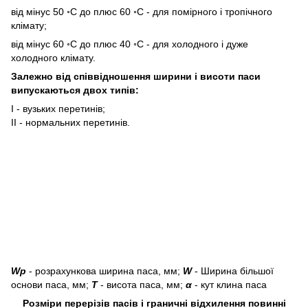
від мінус 50 ◦С до плюс 60 ◦С - для помірного і тропічного
клімату;
від мінус 60 ◦С до плюс 40 ◦С - для холодного і дуже
холодного клімату.
Залежно від співвідношення ширини і висоти паси
випускаються двох типів:
I - вузьких перетинів;
II - нормальних перетинів.
Wр
- розрахункова ширина паса, мм;
W
- Ширина більшої
основи паса, мм;
T
- висота паса, мм;
α
- кут клина паса
Розміри перерізів пасів і граничні відхилення повинні