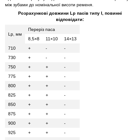
між зубами до номінальної висоти ременя.
Розрахункові довжини Lp пасів типу I, повинні
відповідати:
Переріз паса
Lp, мм
8,5×8
11×10
14×13
710
+
-
-
730
+
-
-
750
+
+
-
775
+
+
-
800
+
+
-
825
+
+
-
850
+
+
-
875
+
+
-
900
+
+
-
925
+
+
-