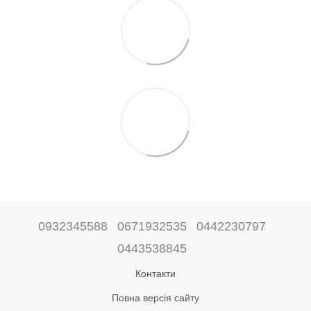
0932345588
0671932535
0442230797
0443538845
Контакти
Повна версія сайту