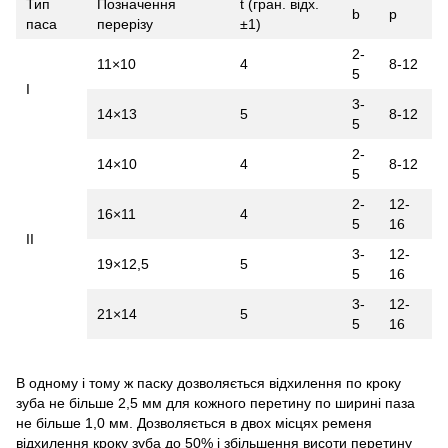
Тип
Позначення
t (гран. відх.
b
p
паса
перерізу
±1)
2-
11×10
4
8-12
5
I
3-
14×13
5
8-12
5
2-
14×10
4
8-12
5
2-
12-
16×11
4
5
16
II
3-
12-
19×12,5
5
5
16
3-
12-
21×14
5
5
16
В одному і тому ж паску дозволяється відхилення по кроку
зуба не більше 2,5 мм для кожного перетину по ширині паза
не більше 1,0 мм. Дозволяється в двох місцях ременя
відхилення кроку зуба до 50% і збільшення висоти перетину