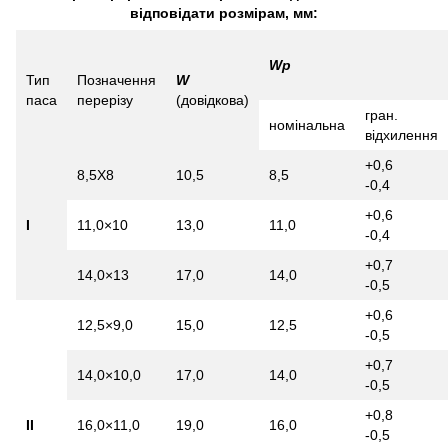
відповідати розмірам, мм:
Wр
Тип
Позначення
W
паса
перерізу
(довідкова)
гран.
номінальна
відхилення
+0,6
8,5X8
10,5
8,5
-0,4
+0,6
I
11,0×10
13,0
11,0
-0,4
+0,7
14,0×13
17,0
14,0
-0,5
+0,6
12,5×9,0
15,0
12,5
-0,5
+0,7
14,0×10,0
17,0
14,0
-0,5
+0,8
II
16,0×11,0
19,0
16,0
-0,5