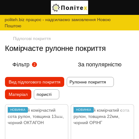
politeh.biz працює - надсилаємо замовлення Новою
Поштою
Підлогові покриття
Комірчасте рулонне покриття
Фільтр
За популярністю
2
Вид підлогового покриття
Рулонне покриття
Матеріал
пористі
НОВИНКА
НОВИНКА