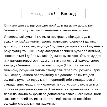
Назад
Вперед
1
з 3
Килимки для вулиці успішно прийшли на зміну асфальту,
бетонної плитці і іншим фундаментальним покриттям.
Універсальні вуличні килимки прекрасно підходять для
відкритих майданчиків, газонів, паркових, садових і дачних
доріжок, оранжерей, під'їздів / підходів до приватних будівель з
боку вулиці та інше. Тому матеріал повинен бути практичним,
зносостійким і добре митися (дезинфікуватися). Ось чому для
них використовується надміцна гума на основі натурального
каучуку і безпечного полівінілхлориду (ПВХ). Килимки в
звичному розумінні мають стандартні габаритні розміри. Крім
них, серед нашого асортименту є підлогове покриття для
вулиці в рулонах (суцільний, пористий) або складається зі
складальних квадратних елементів «сот», скріплюються між
собою за допомогою замків. Рулонне і складальне покриття з
легкістю можна викроїти за допомогою звичайного ножа. Щоб
закріпити такий килимок на галявині, також не потрібно
володіти спеціальними навичками.