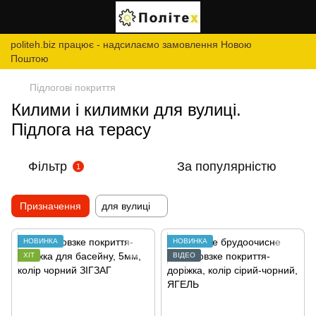
politeh.biz працює - надсилаємо замовлення Новою
Поштою
Підлогові покриття
Килими і килимки для вулиці.
Підлога на терасу
Фільтр
За популярністю
1
Призначення
для вулиці
НОВИНКА
НОВИНКА
ХІТ
ВІДЕО