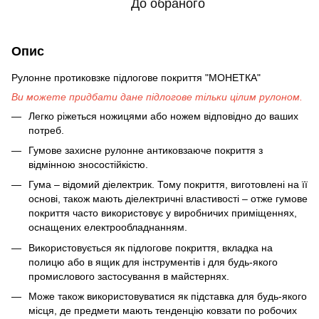
До обраного
Опис
Рулонне протиковзке підлогове покриття "МОНЕТКА"
Ви можете придбати дане підлогове тільки цілим рулоном.
Легко ріжеться ножицями або ножем відповідно до ваших
потреб.
Гумове захисне рулонне антиковзаюче покриття з
відмінною зносостійкістю.
Гума – відомий діелектрик. Тому покриття, виготовлені на її
основі, також мають діелектричні властивості – отже гумове
покриття часто використовує у виробничих приміщеннях,
оснащених електрообладнанням.
Використовується як підлогове покриття, вкладка на
полицю або в ящик для інструментів і для будь-якого
промислового застосування в майстернях.
Може також використовуватися як підставка для будь-якого
місця, де предмети мають тенденцію ковзати по робочих