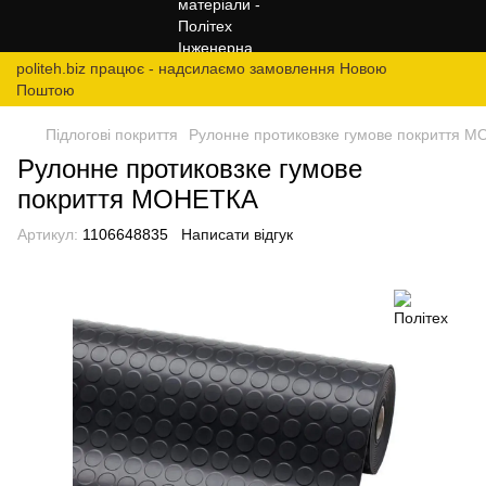
politeh.biz працює - надсилаємо замовлення Новою
Поштою
Підлогові покриття
Рулонне протиковзке гумове покриття 
Рулонне протиковзке гумове
покриття МОНЕТКА
Артикул:
1106648835
Написати відгук