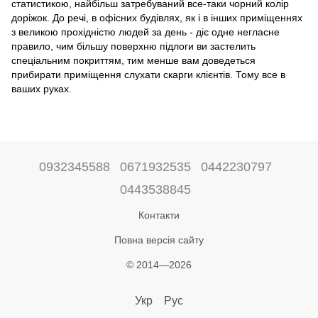
статистикою, найбільш затребуваний все-таки чорний колір
доріжок. До речі, в офісних будівлях, як і в інших приміщеннях
з великою прохідністю людей за день - діє одне негласне
правило, чим більшу поверхню підлоги ви застелить
спеціальним покриттям, тим менше вам доведеться
прибирати приміщення слухати скарги клієнтів. Тому все в
ваших руках.
0932345588
0671932535
0442230797
0443538845
Контакти
Повна версія сайту
© 2014—2026
Укр
Рус