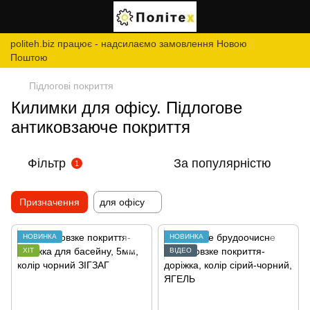
politeh.biz працює - надсилаємо замовлення Новою
Поштою
Підлогові покриття
Килимки для офісу. Підлогове
антиковзаюче покриття
Фільтр
За популярністю
1
Призначення
для офісу
НОВИНКА
НОВИНКА
ХІТ
ВІДЕО