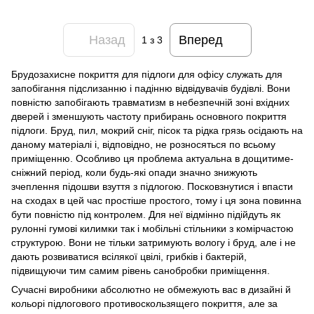
Назад
Вперед
1
з 3
Брудозахисне покриття для підлоги для офісу служать для
запобігання підслизанню і падінню відвідувачів будівлі. Вони
повністю запобігають травматизм в небезпечній зоні вхідних
дверей і зменшують частоту прибирань основного покриття
підлоги. Бруд, пил, мокрий сніг, пісок та рідка грязь осідають на
даному матеріалі і, відповідно, не розносяться по всьому
приміщенню. Особливо ця проблема актуальна в дощитиме-
сніжний період, коли будь-які опади значно знижують
зчеплення підошви взуття з підлогою. Посковзнутися і впасти
на сходах в цей час простіше простого, тому і ця зона повинна
бути повністю під контролем. Для неї відмінно підійдуть як
рулонні гумові килимки так і мобільні стільники з комірчастою
структурою. Вони не тільки затримують вологу і бруд, але і не
дають розвиватися всілякої цвілі, грибків і бактерій,
підвищуючи тим самим рівень санобробки приміщення.
Сучасні виробники абсолютно не обмежують вас в дизайні й
кольорі підлогового противоскользящего покриття, але за