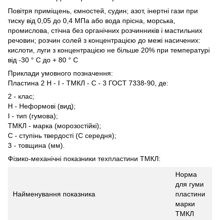
Повітря приміщень, ємностей, судин; азот, інертні гази при
тиску від 0,05 до 0,4 МПа або вода прісна, морська,
промислова, стічна без органічних розчинників і мастильних
речовин; розчин солей з концентрацією до межі насичених:
кислоти, луги з концентрацією не більше 20% при температурі
від -30 ° С до + 80 ° С
Приклади умовного позначення:
Пластина 2 Н - I - ТМКЛ - С - 3 ГОСТ 7338-90, де:
2 - клас;
Н - Неформові (вид);
I - тип (гумова);
ТМКЛ - марка (морозостійкі);
С - ступінь твердості (С середня);
3 - товщина (мм).
Фізико-механічні показники техпластини ТМКЛ:
Норма
для гуми
Найменування показника
пластини
марки
ТМКЛ