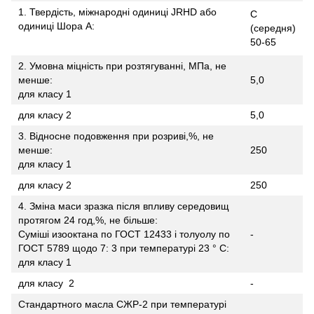
1. Твердість, міжнародні одиниці JRHD або
С
одиниці Шора А:
(середня)
50-65
2. Умовна міцність при розтягуванні, МПа, не
менше:
5,0
для класу 1
для класу 2
5,0
3. Відносне подовження при розриві,%, не
менше:
250
для класу 1
для класу 2
250
4. Зміна маси зразка після впливу середовищ
протягом 24 год,%, не більше:
Суміші изооктана по ГОСТ 12433 і толуолу по
-
ГОСТ 5789 щодо 7: 3 при температурі 23 ° С:
для класу 1
для класу 2
-
Стандартного масла СЖР-2 при температурі