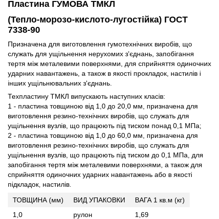
Пластина ГУМОВА ТМКЛ
(Тепло-морозо-кислото-лугостійка) ГОСТ
7338-90
Призначена для виготовлення гумотехнічних виробів, що
служать для ущільнення нерухомих з'єднань, запобігання
тертя між металевими поверхнями, для сприйняття одиночних
ударних навантажень, а також в якості прокладок, настилів і
інших ущільнювальних з'єднань.
Техпластину ТМКЛ випускають наступних класів:
1 - пластина товщиною від 1,0 до 20,0 мм, призначена для
виготовлення резино-технічних виробів, що служать для
ущільнення вузлів, що працюють під тиском понад 0,1 МПа;
2 - пластина товщиною від 1,0 до 60,0 мм, призначена для
виготовлення резино-технічних виробів, що служать для
ущільнення вузлів, що працюють під тиском до 0,1 МПа, для
запобігання тертя між металевими поверхнями, а також для
сприйняття одиночних ударних навантажень або в якості
підкладок, настилів.
ТОВЩИНА (мм)
ВИД УПАКОВКИ
ВАГА 1 кв.м (кг)
1,0
рулон
1,69