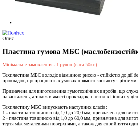
Опис
Пластина гумова МБС (маслобензостійк
Мінімальне замовлення - 1 рулон (вага 50кг.)
Техпластина МБС володіє відмінною рисою - стійкістю до дії б
прокладок, що працюють в умовах прямого контакту з різними
Призначена для виготовлення гумотехнічних виробів, що служа
навантажень, а також в якості прокладок, настилів і інших ущі
Техпластину МБС випускають наступних класів:
1 - пластина товщиною від 1,0 до 20,0 мм, призначена для виг
2 - пластина товщиною від 1,0 до 60,0 мм, призначена для виг
тертя між металевими поверхнями, а також для сприйняття один