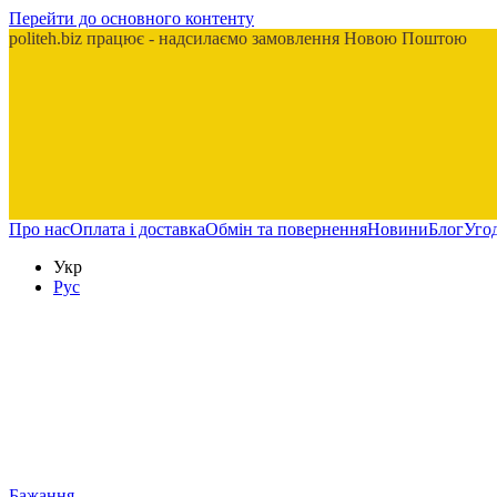
Перейти до основного контенту
politeh.biz працює - надсилаємо замовлення Новою Поштою
Про нас
Оплата і доставка
Обмін та повернення
Новини
Блог
Угод
Укр
Рус
Бажання