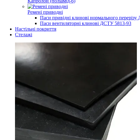
Капролон (поліамід-6)
Ремені приводні
Паси привідні клинові нормального перерізу
Паси вентиляторні клинові ДСТУ 5813-93
Настільні покриття
Стелажі