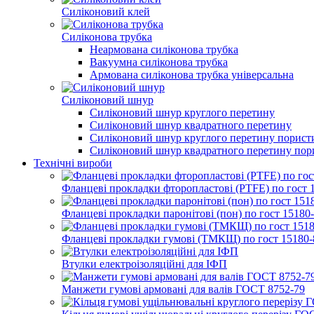
Силіконовий клей
Силіконова трубка
Неармована силіконова трубка
Вакуумна силіконова трубка
Армована силіконова трубка універсальна
Силіконовий шнур
Силіконовий шнур круглого перетину
Силіконовий шнур квадратного перетину
Силіконовий шнур круглого перетину порист
Силіконовий шнур квадратного перетину пор
Технічні вироби
Фланцеві прокладки фторопластові (PTFE) по гост 
Фланцеві прокладки паронітові (пон) по гост 15180
Фланцеві прокладки гумові (ТМКЩ) по гост 15180-
Втулки електроізоляційні для ІФП
Манжети гумові армовані для валів ГОСТ 8752-79