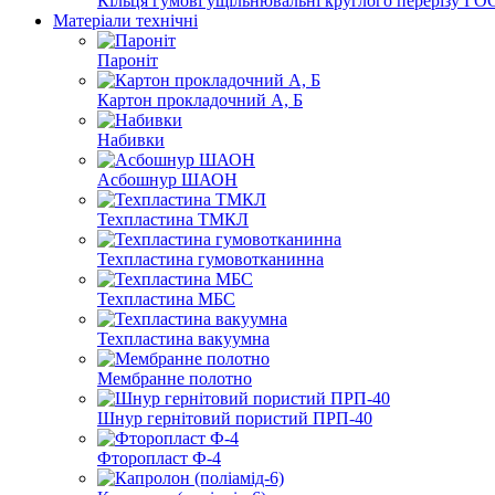
Кільця гумові ущільнювальні круглого перерізу ГОС
Матеріали технічні
Пароніт
Картон прокладочний А, Б
Набивки
Асбошнур ШАОН
Техпластина ТМКЛ
Техпластина гумовотканинна
Техпластина МБС
Техпластина вакуумна
Мембранне полотно
Шнур гернітовий пористий ПРП-40
Фторопласт Ф-4