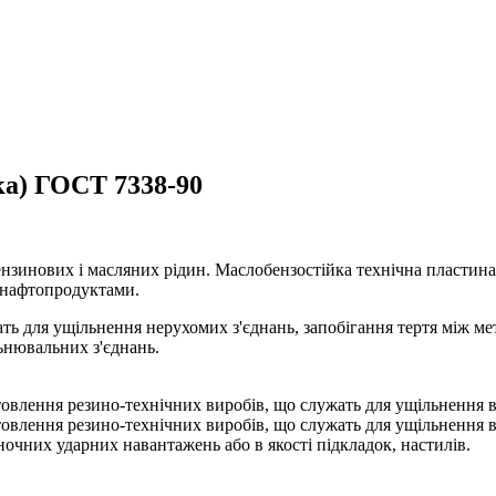
а) ГОСТ 7338-90
ензинових і масляних рідин. Маслобензостійка технічна пластина
 нафтопродуктами.
ть для ущільнення нерухомих з'єднань, запобігання тертя між 
льнювальних з'єднань.
отовлення резино-технічних виробів, що служать для ущільнення 
отовлення резино-технічних виробів, що служать для ущільнення в
очних ударних навантажень або в якості підкладок, настилів.