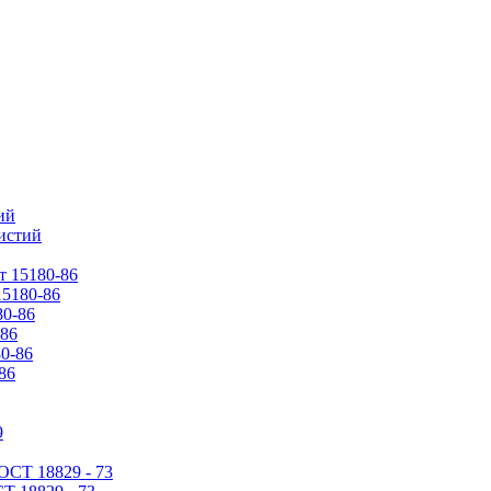
ий
истий
15180-86
-86
86