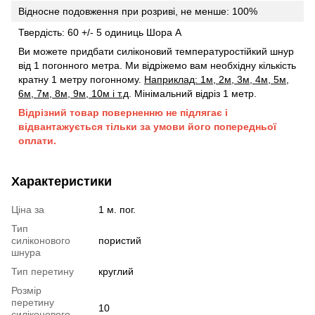
Відносне подовження при розриві, не менше: 100%
Твердість: 60 +/- 5 одиниць Шора А
Ви можете придбати силіконовий температуростійкий шнур
від 1 погонного метра. Ми відріжемо вам необхідну кількість
кратну 1 метру погонному.
Наприклад: 1м, 2м, 3м, 4м, 5м,
6м, 7м, 8м, 9м, 10м і т.д
. Мінімальний відріз 1 метр.
Відрізний товар поверненню не підлягає і
відвантажується тільки за умови його попередньої
оплати.
Характеристики
Ціна за
1 м. пог.
Тип
силіконового
пористий
шнура
Тип перетину
круглий
Розмір
перетину
10
силіконового