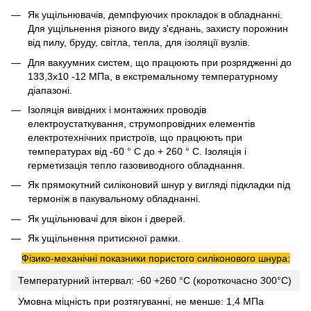
Як ущільнювачів, демпфуючих прокладок в обладнанні.
Для ущільнення різного виду з'єднань, захисту порожнин
від пилу, бруду, світла, тепла, для ізоляції вузлів.
Для вакуумних систем, що працюють при розрядженні до
133,3х10 -12 МПа, в екстремальному температурному
діапазоні.
Ізоляція вивідних і монтажних проводів
електроустаткування, струмопровідних елементів
електротехнічних пристроїв, що працюють при
температурах від -60 ° С до + 260 ° С. Ізоляція і
герметизація тепло газовиводного обладнання.
Як прямокутний силіконовий шнур у вигляді підкладки під
термоніж в пакувальному обладнанні.
Як ущільнювачі для вікон і дверей.
Як ущільнення притискної рамки.
Фізико-механічні показники пористого силіконового шнура:
Температурний інтервал: -60 +260 °C (короткочасно 300°C)
Умовна міцність при розтягуванні, не менше: 1,4 МПа