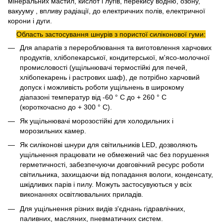
мінеральних мастил, кислот і лугів, перекису водню, озону,
вакууму , впливу радіації, до електричних полів, електричної
корони і дуги.
Область застосування шнурів з пористої силіконової гуми:
Для апаратів з перероблювання та виготовлення харчових
продуктів, хлібопекарської, кондитерської, м'ясо-молочної
промисловості (ущільнювачі термостійкі для печей,
хлібопекарень і растрових шаф), де потрібно харчовий
допуск і можливість роботи ущільнень в широкому
діапазоні температур від -60 ° С до + 260 ° С
(короткочасно до + 300 ° С).
Як ущільнювачі морозостійкі для холодильних і
морозильних камер.
Як силіконові шнури для світильників LED, дозволяють
ущільнення працювати не обмежений час без порушення
герметичності, забезпечуючи довговічний ресурс роботи
світильника, захищаючи від попадання вологи, конденсату,
шкідливих парів і пилу. Можуть застосувуються у всіх
виконаннях освітлювальних приладів.
Для ущільнення різних видів з'єднань гідравлічних,
паливних, масляних, пневматичних систем.