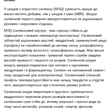
У шнурів з пористого силікону (MVQ) сумісність краще до
масел містять добавки, ніж у шнурів з гуми (NBR). Шнури
силіконові пористі широко використовуються як ущільнювачі
рухомих і нерухомих з'єднань.
MVQ (силіконовий каучук) - має хорошу стійкість до
підвищених і низьких температур експлуатації. Силіконовий
губчастий ущільнювач круглий, квадратний, прямокутний шнур
(профіль) не сприйнятливий до впливу озону, ультрафіолету,
тривалого впливу вологості і атмосферних опадів. Має високі
експлуатаційні показники і тривалий термін служби завдяки
високій пружності і міцності на розрив. Силіконові шнури
можуть використовуватися при контакті з харчовими
продуктами і в фармацевтиці. Силікон не наповнений сажею і
тому придатний для електроізоляції. Силіконовий спінений
профіль температуростійкість має низьку твердістю в слідстві
чого, використовується при статичних умовах роботи.
Силіконові шнури мікропористі круглого, прямокутного,
квадратного перетинів різних розмірів виготовлені із
силіконової гуми стійкі до: впливу морської і прісної води (в
тому числі киплячій), розчинів солей, спиртів, фенолів,