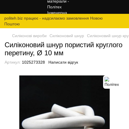
politeh.biz працює - надсилаємо замовлення Новою
Поштою
Силіконові вироби
Силіконовий шнур
Силіконовий шнур кру
Силіконовий шнур пористий круглого
перетину, Ø 10 мм
Артикул:
1025273328
Написати відгук