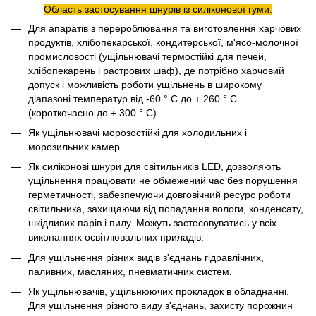
Область застосування шнурів із силіконової гуми:
Для апаратів з перероблювання та виготовлення харчових
продуктів, хлібопекарської, кондитерської, м'ясо-молочної
промисловості (ущільнювачі термостійкі для печей,
хлібопекарень і растрових шаф), де потрібно харчовий
допуск і можливість роботи ущільнень в широкому
діапазоні температур від -60 ° С до + 260 ° С
(короткочасно до + 300 ° С).
Як ущільнювачі морозостійкі для холодильних і
морозильних камер.
Як силіконові шнури для світильників LED, дозволяють
ущільнення працювати не обмежений час без порушення
герметичності, забезпечуючи довговічний ресурс роботи
світильника, захищаючи від попадання вологи, конденсату,
шкідливих парів і пилу. Можуть застосовуватись у всіх
виконаннях освітлювальних приладів.
Для ущільнення різних видів з'єднань гідравлічних,
паливних, масляних, пневматичних систем.
Як ущільнювачів, ущільнюючих прокладок в обладнанні.
Для ущільнення різного виду з'єднань, захисту порожнин