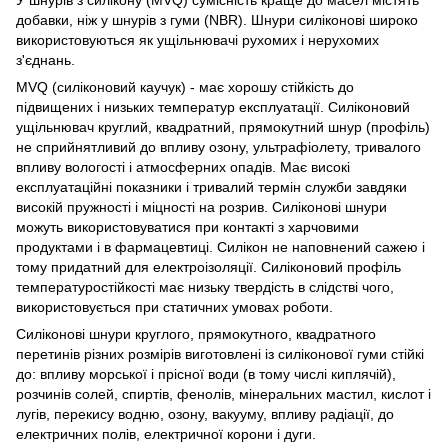
добавки, ніж у шнурів з гуми (NBR). Шнури силіконові широко
використовуються як ущільнювачі рухомих і нерухомих
з'єднань.
MVQ (силіконовий каучук) - має хорошу стійкість до
підвищених і низьких температур експлуатації. Силіконовий
ущільнювач круглий, квадратний, прямокутний шнур (профіль)
не сприйнятливий до впливу озону, ультрафіолету, тривалого
впливу вологості і атмосферних опадів. Має високі
експлуатаційні показники і тривалий термін служби завдяки
високій пружності і міцності на розрив. Силіконові шнури
можуть використовуватися при контакті з харчовими
продуктами і в фармацевтиці. Силікон не наповнений сажею і
тому придатний для електроізоляції. Силіконовий профіль
температуростійкості має низьку твердість в слідстві чого,
використовується при статичних умовах роботи.
Силіконові шнури круглого, прямокутного, квадратного
перетинів різних розмірів виготовлені із силіконової гуми стійкі
до: впливу морської і прісної води (в тому числі киплячій),
розчинів солей, спиртів, фенолів, мінеральних мастил, кислот і
лугів, перекису водню, озону, вакууму, впливу радіації, до
електричних полів, електричної корони і дуги.