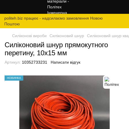
politeh.biz працює - надсилаємо замовлення Новою
Поштою
Силіконові вироби
Силіконовий шнур
Силіконовий шнур ква
Силіконовий шнур прямокутного
перетину, 10х15 мм
Артикул:
10352733231
Написати відгук
НОВИНКА