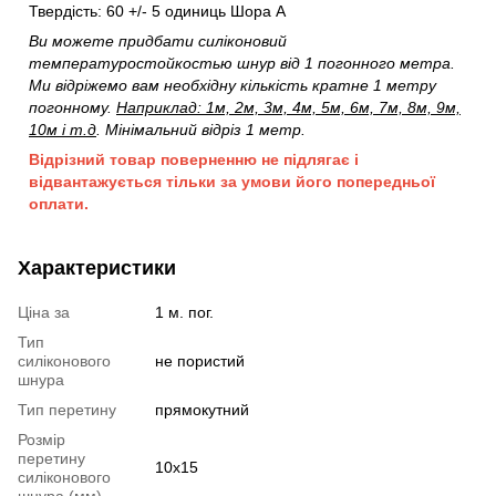
Твердість: 60 +/- 5 одиниць Шора А
Ви можете придбати силіконовий
температуростойкостью шнур від 1 погонного метра.
Ми відріжемо вам необхідну кількість кратне 1 метру
погонному.
Наприклад: 1м, 2м, 3м, 4м, 5м, 6м, 7м, 8м, 9м,
10м і т.д
. Мінімальний відріз 1 метр.
Відрізний товар поверненню не підлягає і
відвантажується тільки за умови його попередньої
оплати.
Характеристики
Ціна за
1 м. пог.
Тип
силіконового
не пористий
шнура
Тип перетину
прямокутний
Розмір
перетину
10х15
силіконового
шнура (мм)