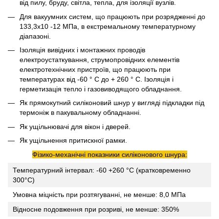
від пилу, бруду, світла, тепла, для ізоляції вузлів.
Для вакуумних систем, що працюють при розрядженні до
133,3х10 -12 МПа, в екстремальному температурному
діапазоні.
Ізоляція вивідних і монтажних проводів
електроустаткування, струмопровідних елементів
електротехнічних пристроїв, що працюють при
температурах від -60 ° С до + 260 ° С. Ізоляція і
герметизація тепло і газовиводящого обладнання.
Як прямокутний силіконовий шнур у вигляді підкладки під
термоніж в пакувальному обладнанні.
Як ущільнювачі для вікон і дверей.
Як ущільнення притискної рамки.
Фізико-механічні показники силіконового шнура:
Температурний інтервал: -60 +260 °C (кратковременно
300°C)
Умовна міцність при розтягуванні, не менше: 8,0 МПа
Відносне подовження при розриві, не менше: 350%