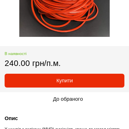
В наявності
240.00 грн/п.м.
Купити
До обраного
Опис
У шнурів з силікону (MVQ) сумісність краще до масел містять