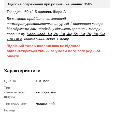
Відносне подовження при розриві, не менше: 350%
Твердість: 60 +/- 5 одиниць Шора А
Ви можете придбати силіконовий
температуростойкостью шнур від 1 погонного метра.
Ми відріжемо вам необхідну кількість кратне 1 метру
погонному.
Наприклад: 1м, 2м, 3м, 4м, 5м, 6м, 7м, 8м, 9м,
10м і т.д
. Мінімальний відріз 1 метр.
Відрізний товар поверненню не підлягає і
відвантажується тільки за умови його попередньої
оплати.
Характеристики
Ціна за
1 м. пог.
Тип
силіконового
не пористий
шнура
Тип перетину
квадратний
Розмір