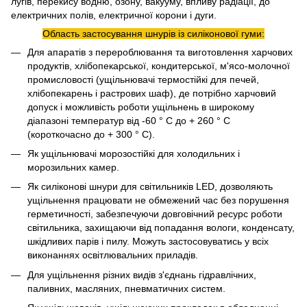
лугів, перекису водню, озону, вакууму, впливу радіації, до
електричних полів, електричної корони і дуги.
Область застосування шнурів із силіконової гуми:
Для апаратів з перероблювання та виготовлення харчових
продуктів, хлібопекарської, кондитерської, м'ясо-молочної
промисловості (ущільнювачі термостійкі для печей,
хлібопекарень і растрових шаф), де потрібно харчовий
допуск і можливість роботи ущільнень в широкому
діапазоні температур від -60 ° С до + 260 ° С
(короткочасно до + 300 ° С).
Як ущільнювачі морозостійкі для холодильних і
морозильних камер.
Як силіконові шнури для світильників LED, дозволяють
ущільнення працювати не обмежений час без порушення
герметичності, забезпечуючи довговічний ресурс роботи
світильника, захищаючи від попадання вологи, конденсату,
шкідливих парів і пилу. Можуть застосовуватись у всіх
виконаннях освітлювальних приладів.
Для ущільнення різних видів з'єднань гідравлічних,
паливних, масляних, пневматичних систем.