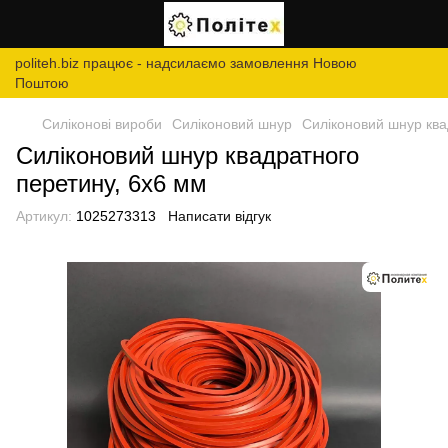
politeh.biz працює - надсилаємо замовлення Новою
Поштою
Силіконові вироби
Силіконовий шнур
Силіконовий шнур ква
Силіконовий шнур квадратного
перетину, 6х6 мм
Артикул:
1025273313
Написати відгук