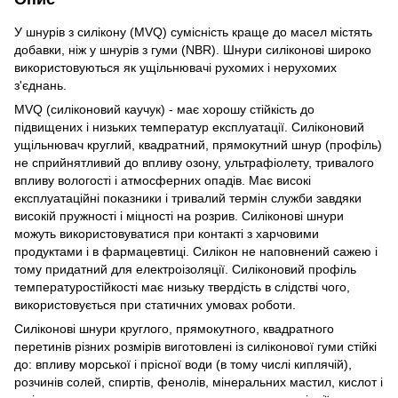
У шнурів з силікону (MVQ) сумісність краще до масел містять
добавки, ніж у шнурів з гуми (NBR). Шнури силіконові широко
використовуються як ущільнювачі рухомих і нерухомих
з'єднань.
MVQ (силіконовий каучук) - має хорошу стійкість до
підвищених і низьких температур експлуатації. Силіконовий
ущільнювач круглий, квадратний, прямокутний шнур (профіль)
не сприйнятливий до впливу озону, ультрафіолету, тривалого
впливу вологості і атмосферних опадів. Має високі
експлуатаційні показники і тривалий термін служби завдяки
високій пружності і міцності на розрив. Силіконові шнури
можуть використовуватися при контакті з харчовими
продуктами і в фармацевтиці. Силікон не наповнений сажею і
тому придатний для електроізоляції. Силіконовий профіль
температуростійкості має низьку твердість в слідстві чого,
використовується при статичних умовах роботи.
Силіконові шнури круглого, прямокутного, квадратного
перетинів різних розмірів виготовлені із силіконової гуми стійкі
до: впливу морської і прісної води (в тому числі киплячій),
розчинів солей, спиртів, фенолів, мінеральних мастил, кислот і