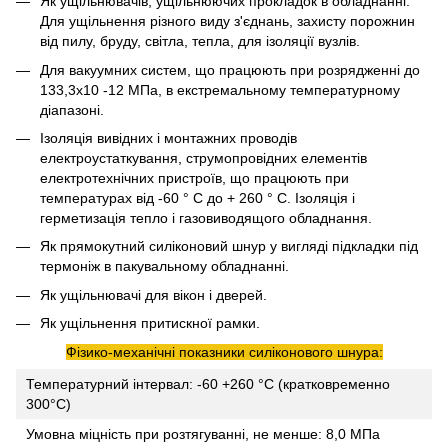
Як ущільнювачів, ущільнюючих прокладок в обладнанні.
Для ущільнення різного виду з'єднань, захисту порожнин
від пилу, бруду, світла, тепла, для ізоляції вузлів.
Для вакуумних систем, що працюють при розрядженні до
133,3х10 -12 МПа, в екстремальному температурному
діапазоні.
Ізоляція вивідних і монтажних проводів
електроустаткування, струмопровідних елементів
електротехнічних пристроїв, що працюють при
температурах від -60 ° С до + 260 ° С. Ізоляція і
герметизація тепло і газовиводящого обладнання.
Як прямокутний силіконовий шнур у вигляді підкладки під
термоніж в пакувальному обладнанні.
Як ущільнювачі для вікон і дверей.
Як ущільнення притискної рамки.
Фізико-механічні показники силіконового шнура:
Температурний інтервал: -60 +260 °C (кратковременно
300°C)
Умовна міцність при розтягуванні, не менше: 8,0 МПа