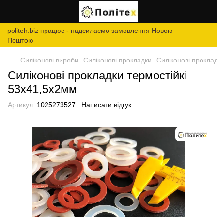
politeh.biz працює - надсилаємо замовлення Новою
Поштою
Силіконові вироби
Силіконові прокладки
Силіконові прокла
Силіконові прокладки термостійкі
53х41,5х2мм
Артикул:
1025273527
Написати відгук