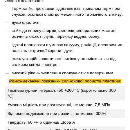
Основні властивості:
Термостійкі прокладки відрізняються тривалим терміном
служби, оскільки стійкі до механічного та хімічного впливу;
дуже еластичні;
стійкі до впливу спиртів, фенолів, мінеральних мастил,
розчинів кислот і лугів, перекису водню, озону;
здатні працювати в умовах вакууму, радіації, електричних
полів, електричної корони і дуги;
експлуатаційні властивості силікону не змінюються під
впливом світла і повітря;
високий рівень зчеплення сполучаються поверхнями.
Фізико-механічні показники силіконової пористої пластини:
Температурний інтервал: -60 +260 °С (короткочасно 300
°С)
Умовна міцність при розтягуванні, не менше: 7,5 МПа
Відносне подовження при розриві, не менше: 300%
Твердість: 60 +/- 5 одиниць Шора А