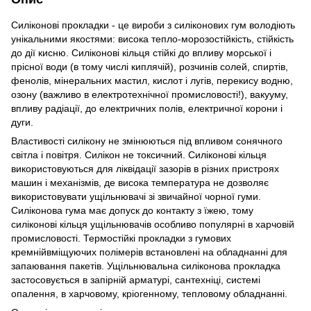
Силіконові прокладки - це вироби з силіконових гум володіють
унікальними якостями: висока тепло-морозостійкість, стійкість
до дії кисню. Силіконові кільця стійкі до впливу морської і
прісної води (в тому числі киплячій), розчинів солей, спиртів,
фенолів, мінеральних мастил, кислот і лугів, перекису водню,
озону (важливо в електротехнічної промисловості!), вакууму,
впливу радіації, до електричних полів, електричної корони і
дуги.
Властивості силікону не змінюються під впливом сонячного
світла і повітря. Силікон не токсичний. Силіконові кільця
використовуються для ліквідації зазорів в різних пристроях
машин і механізмів, де висока температура не дозволяє
використовувати ущільнювачі зі звичайної чорної гуми.
Силіконова гума має допуск до контакту з їжею, тому
силіконові кільця ущільнювачів особливо популярні в харчовій
промисловості. Термостійкі прокладки з гумових
кремнійвміщуючих полімерів встановлені на обладнанні для
запаювання пакетів. Ущільнювальна силіконова прокладка
застосовується в запірній арматурі, сантехніці, системі
опалення, в харчовому, кріогенному, тепловому обладнанні.