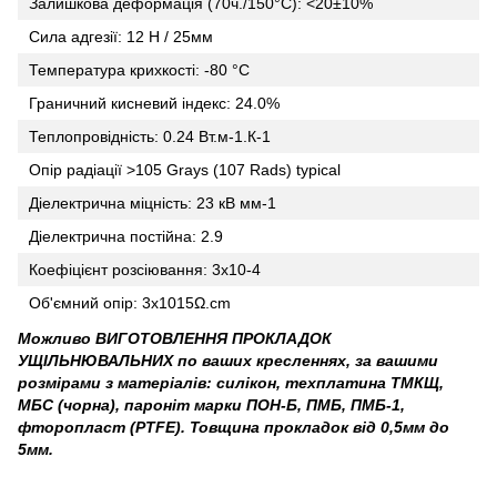
Залишкова деформація (70ч./150°С): <20±10%
Сила адгезії: 12 Н / 25мм
Температура крихкості: -80 °C
Граничний кисневий індекс: 24.0%
Теплопровідність: 0.24 Вт.м-1.К-1
Опір радіації >105 Grays (107 Rads) typical
Діелектрична міцність: 23 кВ мм-1
Діелектрична постійна: 2.9
Коефіцієнт розсіювання: 3x10-4
Об'ємний опір: 3x1015Ω.cm
Можливо ВИГОТОВЛЕННЯ ПРОКЛАДОК
УЩІЛЬНЮВАЛЬНИХ по ваших кресленнях, за вашими
розмірами з матеріалів: силікон, техплатина ТМКЩ,
МБС (чорна), пароніт марки ПОН-Б, ПМБ, ПМБ-1,
фторопласт (PTFE). Товщина прокладок від 0,5мм до
5мм.