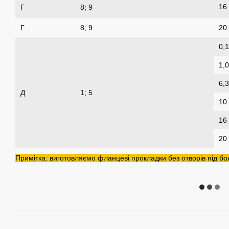
16
Г
8; 9
Г
8; 9
20
0,1
1,0
6,3
Д
1; 5
10
16
20
Примітка: виготовляємо фланцеві прокладки без отворів під бо