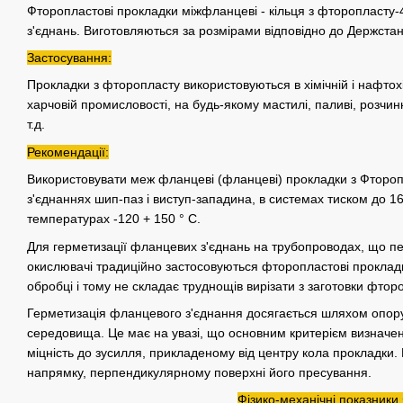
Фторопластові прокладки міжфланцеві - кільця з фторопласту
з'єднань. Виготовляються за розмірами відповідно до Держста
Застосування:
Прокладки з фторопласту використовуються в хімічній і нафтохімі
харчовій промисловості, на будь-якому мастилі, паливі, розчи
т.д.
Рекомендації:
Використовувати меж фланцеві (фланцеві) прокладки з Фтороп
з'єднаннях шип-паз і виступ-западина, в системах тиском до 1
температурах -120 + 150 ° С.
Для герметизації фланцевих з'єднань на трубопроводах, що пе
окислювачі традиційно застосовуються фторопластові прокладк
обробці і тому не складає труднощів вирізати з заготовки фтор
Герметизація фланцевого з'єднання досягається шляхом опору
середовища. Це має на увазі, що основним критерієм визначе
міцність до зусилля, прикладеному від центру кола прокладки.
напрямку, перпендикулярному поверхні його пресування.
Фізико-механічні показники