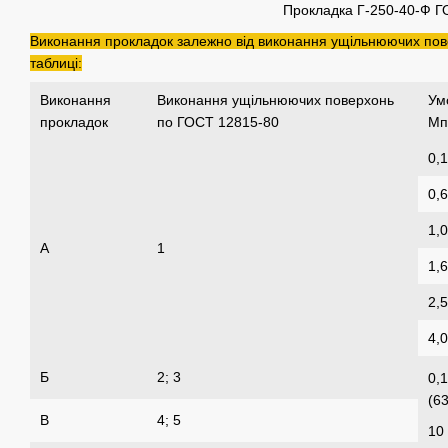
Прокладка Г-250-40-Ф Г
Виконання прокладок залежно від виконання ущільнюючих пове
таблиці:
Виконання
Виконання ущільнюючих поверхонь
Ум
прокладок
по ГОСТ 12815-80
Мпа
0,1
0,6
1,0
А
1
1,6
2,5
4,0
Б
2; 3
0,1
(63
В
4; 5
10