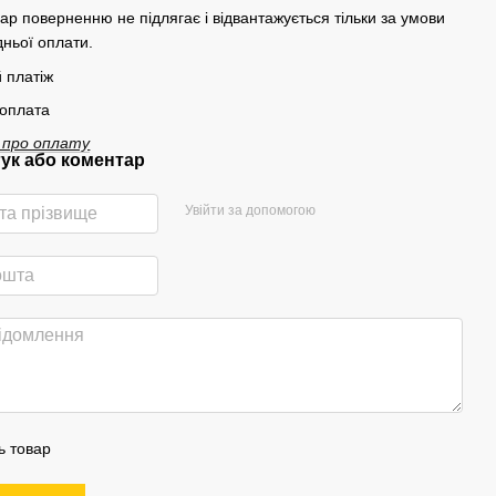
вар поверненню не підлягає і відвантажується тільки за умови
ньої оплати.
 платіж
 оплата
 про оплату
гук або коментар
Увійти за допомогою
ь товар