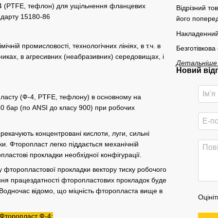
-4 (PTFE, тефлон) для ущільнення фланцевих
Відрізний то
ндарту 15180-86
його поперед
Накладенний
чній промисловості, технологічних лініях, в т.ч. в
Безготівкова
нниках, в агресивних (неабразивних) середовищах, і
Детальніше
Новий від
ласту (Ф-4, PTFE, тефлону) в основному на
60 бар (по ANSI до класу 900) при робочих
рекачують концентровані кислоти, луги, сильні
и. Фторопласт легко піддається механічній
опластові прокладки необхідної конфігурації.
 фторопластової прокладки вектору тиску робочого
ння працездатності фторопластових прокладок буде
 Водночас відомо, що міцність фторопласта вище в
Оцініт
 Фторопласт Ф-4: