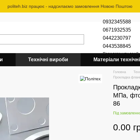
politeh.biz працює - надсилаємо замовлення Новою Поштою
0932345588
0671932535
0442230797
0443538845
Передзвонити вам?
би
Технічні вироби
Матеріали технічні
Головна
Тех
Прокладка фланц
Прокладк
МПа, фто
86
Під замовленн
0.00 г