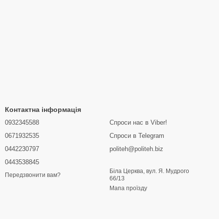
Контактна інформація
0932345588
Спроси нас в Viber!
0671932535
Спроси в Telegram
0442230797
politeh@politeh.biz
0443538845
Біла Церква, вул. Я. Мудрого
Передзвонити вам?
66/13
Мапа проїзду