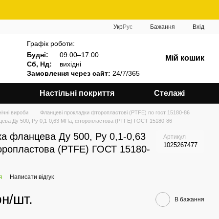
Укр
Рус
Бажання
Вхід
Графік роботи:
Будні:
09:00–17:00
Мій кошик
Сб, Нд:
вихідні
Замовлення через сайт:
24/7/365
Настільні покриття
Стелажі
нічні вироби
Фланцеві прокладки фторопластові (PTFE) по гост 15180-86
ева Ду 500, Ру 0,1-0,63 МПа, фторопластова (PTFE) ГОСТ 15180-86
а фланцева Ду 500, Ру 0,1-0,63
Артикул
1025267477
ропластова (PTFE) ГОСТ 15180-
я
Написати відгук
рн/шт.
В бажання