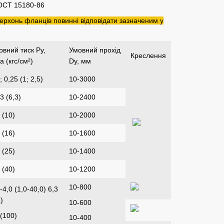
ОСТ 15180-86
рхонь фланців повинні відповідати зазначеним у
овний тиск Ру,
Умовний прохід
Креслення
 (кгс/см²)
Dу, мм
; 0,25 (1; 2,5)
10-3000
3 (6,3)
10-2400
 (10)
10-2000
 (16)
10-1600
 (25)
10-1400
 (40)
10-1200
10-800
-4,0 (1,0-40,0) 6,3
)
10-600
 (100)
10-400