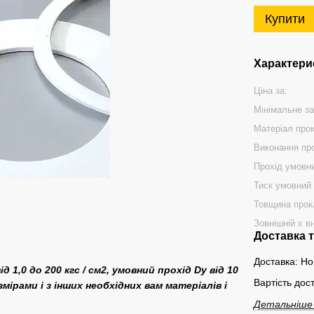
Купити
Характери
Ціна за:
Мінімальне з
Матеріал про
Виконання пр
Прохід умовн
Тиск умовний 
Товщина прок
Зовнішній х в
Доставка 
Доставка: Но
д 1,0 до 200 кгс / см2, умовний прохід Dу від 10
Вартість дос
ірами і з інших необхідних вам матеріалів і
Детальніше