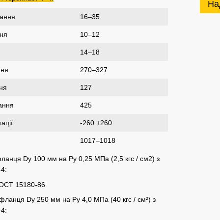
На
вання
16–35
ня
10–12
14–18
ння
270–327
ня
127
ання
425
ації
-260 +260
1017–1018
анця Dу 100 мм на Ру 0,25 МПа (2,5 кгс / см2) з
4:
ГОСТ 15180-86
ланця Dу 250 мм на Ру 4,0 МПа (40 кгс / см²) з
4: