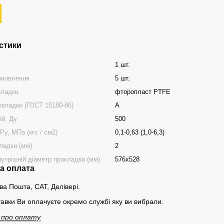
стики
1 шт.
амовлення
5 шт.
кладки
фторопласт PTFE
окладки (ГОСТ 15180-86)
А
ий, Ду
500
Ру, МПа (кгс / см2)
0,1-0,63 (1,0-6,3)
ладки (мм)
2
нутрішній діаметр прокладки (мм)
576х528
та оплата
ва Пошта, САТ, Делівері.
тавки Ви оплачуєте окремо службі яку ви вибрали.
 про оплату