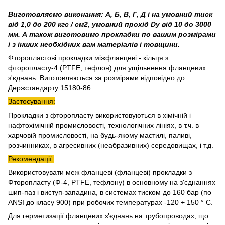
Виготовляємо виконання: А, Б, В, Г, Д і на умовний тиск
від 1,0 до 200 кгс / см2, умовний прохід Dу від 10 до 3000
мм. А також виготовимо прокладки по вашим розмірами
і з інших необхідних вам матеріалів і товщини.
Фторопластові прокладки міжфланцеві - кільця з
фторопласту-4 (PTFE, тефлон) для ущільнення фланцевих
з'єднань. Виготовляються за розмірами відповідно до
Держстандарту 15180-86
Застосування:
Прокладки з фторопласту використовуються в хімічній і
нафтохімічній промисловості, технологічних лініях, в т.ч. в
харчовій промисловості, на будь-якому мастилі, паливі,
розчинниках, в агресивних (неабразивних) середовищах, і т.д.
Рекомендації:
Використовувати меж фланцеві (фланцеві) прокладки з
Фторопласту (Ф-4, PTFE, тефлону) в основному на з'єднаннях
шип-паз і виступ-западина, в системах тиском до 160 бар (по
ANSI до класу 900) при робочих температурах -120 + 150 ° С.
Для герметизації фланцевих з'єднань на трубопроводах, що