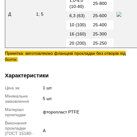
1,0-4,0
25-800
(10-40)
Д
1; 5
6,3 (63)
25-600
10 (100)
25-400
16 (160)
25-300
20 (200)
25-250
Примітка: виготовляємо фланцеві прокладки без отворів під
болти.
Характеристики
Ціна за:
1 шт.
Мінімальне
5 шт.
замовлення
Матеріал
фторопласт PTFE
прокладки
Виконання
прокладки
А
(ГОСТ 15180-