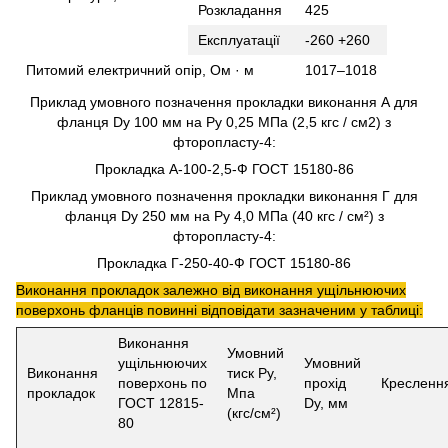
Розкладання
425
Експлуатації
-260 +260
Питомий електричний опір, Ом · м
1017–1018
Приклад умовного позначення прокладки виконання А для
фланця Dу 100 мм на Ру 0,25 МПа (2,5 кгс / см2) з
фторопласту-4:
Прокладка А-100-2,5-Ф ГОСТ 15180-86
Приклад умовного позначення прокладки виконання Г для
фланця Dу 250 мм на Ру 4,0 МПа (40 кгс / см²) з
фторопласту-4:
Прокладка Г-250-40-Ф ГОСТ 15180-86
Виконання прокладок залежно від виконання ущільнюючих
поверхонь фланців повинні відповідати зазначеним у таблиці:
Виконання
Умовний
ущільнюючих
Умовний
Виконання
тиск Ру,
поверхонь по
прохід
Кресленн
прокладок
Мпа
ГОСТ 12815-
Dу, мм
(кгс/см²)
80