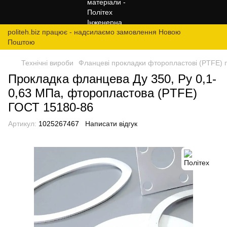
politeh.biz працює - надсилаємо замовлення Новою
Поштою
Технічні вироби
Фланцеві прокладки фторопластові (PTFE) п
Прокладка фланцева Ду 350, Ру 0,1-
0,63 МПа, фторопластова (PTFE)
ГОСТ 15180-86
Артикул:
1025267467
Написати відгук