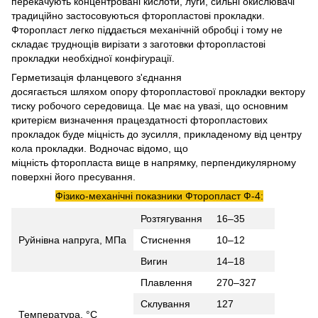
перекачують концентровані кислоти, луги, сильні окислювачі
традиційно застосовуються фторопластові прокладки.
Фторопласт легко піддається механічній обробці і тому не
складає труднощів вирізати з заготовки фторопластові
прокладки необхідної конфігурації.
Герметизація фланцевого з'єднання
досягається шляхом опору фторопластової прокладки вектору
тиску робочого середовища. Це має на увазі, що основним
критерієм визначення працездатності фторопластових
прокладок буде міцність до зусилля, прикладеному від центру
кола прокладки. Водночас відомо, що
міцність фторопласта вище в напрямку, перпендикулярному
поверхні його пресування.
Фізико-механічні показники Фторопласт Ф-4:
Розтягування
16–35
Руйнівна напруга, МПа
Стиснення
10–12
Вигин
14–18
Плавлення
270–327
Склування
127
Температура, °С