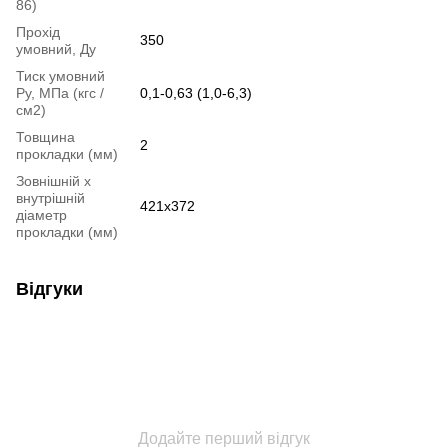
86)
Прохід
350
умовний, Ду
Тиск умовний
Ру, МПа (кгс /
0,1-0,63 (1,0-6,3)
см2)
Товщина
2
прокладки (мм)
Зовнішній х
внутрішній
421х372
діаметр
прокладки (мм)
Відгуки
Додайте перший відгук