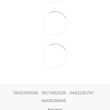
0932345588
0671932535
0442230797
0443538845
Контакти