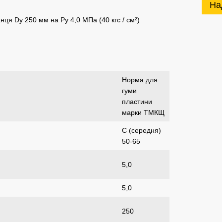
На
я Dу 250 мм на Ру 4,0 МПа (40 кгс / см²)
Норма для
гуми
пластини
марки ТМКЩ
С (середня)
50-65
5,0
5,0
250