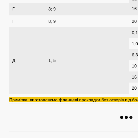
16
Г
8; 9
Г
8; 9
20
0,1
1,0
6,3
Д
1; 5
10
16
20
Примітка: виготовляємо фланцеві прокладки без отворів під бо