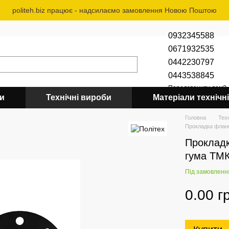
politeh.biz працює - надсилаємо замовлення Новою Поштою
0932345588
0671932535
0442230797
0443538845
Передзвонити вам?
би
Технічні вироби
Матеріали технічні
Головна
Тех
Прокладка флан
Прокладк
гума ТМ
Під замовленн
0.00 г