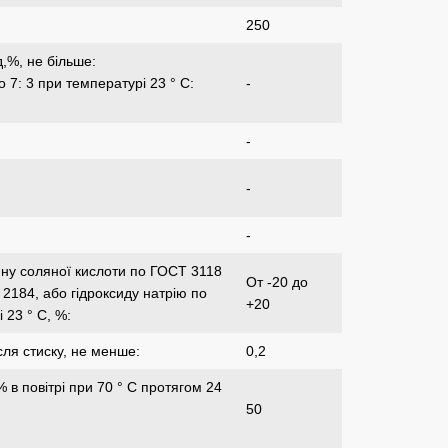
250
,%, не більше:
 7: 3 при температурі 23 ° С:
-
-
-
-
ину соляної кислоти по ГОСТ 3118
От -20 до
2184, або гідроксиду натрію по
+20
 23 ° С, %:
сля стиску, не менше:
0,2
 в повітрі при 70 ° С протягом 24
50