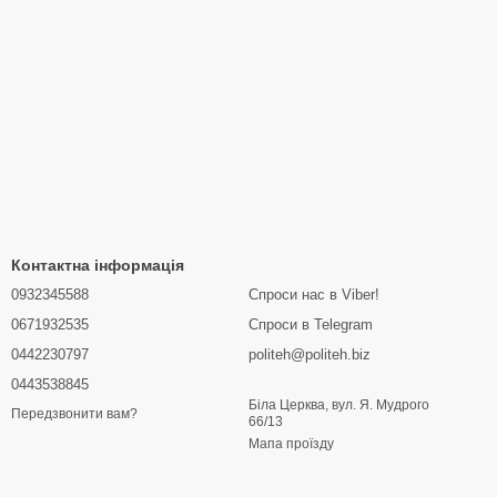
Контактна інформація
0932345588
Спроси нас в Viber!
0671932535
Спроси в Telegram
0442230797
politeh@politeh.biz
0443538845
Біла Церква, вул. Я. Мудрого
Передзвонити вам?
66/13
Мапа проїзду