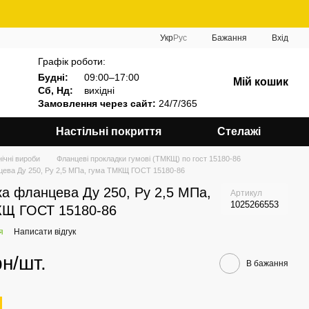
Укр
Рус
Бажання
Вхід
Графік роботи:
Будні:
09:00–17:00
Мій кошик
Сб, Нд:
вихідні
Замовлення через сайт:
24/7/365
Настільні покриття
Стелажі
нічні вироби
Фланцеві прокладки гумові (ТМКЩ) по гост 15180-86
цева Ду 250, Ру 2,5 МПа, гума ТМКЩ ГОСТ 15180-86
а фланцева Ду 250, Ру 2,5 МПа,
Артикул
1025266553
КЩ ГОСТ 15180-86
я
Написати відгук
рн/шт.
В бажання