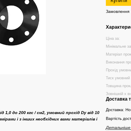
Купити
Замовлення в
Характери
Ціна за:
Мінімальне з
Матеріал про
Виконання пр
Прохід умовн
Тиск умовний 
Товщина прок
Зовнішній х в
Доставка 
Доставка: Но
д 1,0 до 200 кгс / см2, умовний прохід Dу від 10
Вартість дос
ірами і з інших необхідних вами матеріалів і
Детальніше