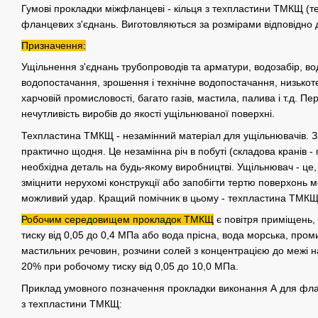
Гумові прокладки міжфланцеві - кільця з техпластини ТМКЩ (т
фланцевих з'єднань. Виготовляються за розмірами відповідно
Призначення:
Ущільнення з'єднань трубопроводів та арматури, водозабір, вод
водопостачання, зрошення і технічне водопостачання, низькотем
харчовій промисловості, багато газів, мастила, палива і т.д. 
нечутливість виробів до якості ущільнюваної поверхні.
Техпластина ТМКЩ - незамінний матеріал для ущільнювачів. З
практично щодня. Це незамінна річ в побуті (складова кранів - 
необхідна деталь на будь-якому виробництві. Ущільнювач - це, 
зміцнити нерухомі конструкції або запобігти тертю поверхонь 
можливий удар. Кращий помічник в цьому - техпластина ТМКЩ
Робочим середовищем прокладок ТМКЩ
є повітря приміщень, м
тиску від 0,05 до 0,4 МПа або вода прісна, вода морська, проми
мастильних речовин, розчини солей з концентрацією до межі н
20% при робочому тиску від 0,05 до 10,0 МПа.
Приклад умовного позначення прокладки виконання А для флан
з техпластини ТМКЩ: