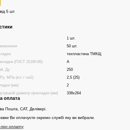
ід 5 шт.
стики
1 шт.
амовлення
50 шт.
кладки
техпластина ТМКЩ
окладки (ГОСТ 15180-86)
А
ий, Ду
250
Ру, МПа (кгс / см2)
2,5 (25)
ладки (мм)
2
нутрішній діаметр прокладки (мм)
338х264
та оплата
ва Пошта, САТ, Делівері.
тавки Ви оплачуєте окремо службі яку ви вибрали.
 про оплату