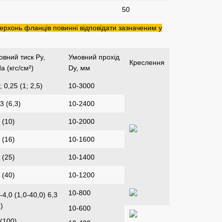
50
рхонь фланців повинні відповідати зазначеним у
овний тиск Ру,
Умовний прохід
Креслення
а (кгс/см²)
Dу, мм
; 0,25 (1; 2,5)
10-3000
3 (6,3)
10-2400
 (10)
10-2000
 (16)
10-1600
 (25)
10-1400
 (40)
10-1200
10-800
-4,0 (1,0-40,0) 6,3
)
10-600
 (100)