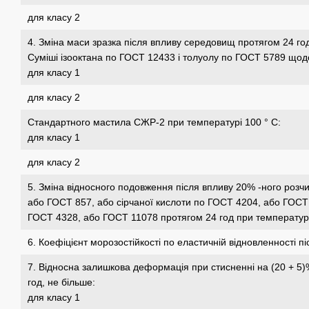
для класу 2
4. Зміна маси зразка після впливу середовищ протягом 24 год
Суміші ізооктана по ГОСТ 12433 і толуолу по ГОСТ 5789 щодо
для класу 1
для класу 2
Стандартного мастила СЖР-2 при температурі 100 ° С:
для класу 1
для класу 2
5. Зміна відносного подовження після впливу 20% -ного розч
або ГОСТ 857, або сірчаної кислоти по ГОСТ 4204, або ГОСТ 
ГОСТ 4328, або ГОСТ 11078 протягом 24 год при температурі
6. Коефіцієнт морозостійкості по еластичній відновленності пі
7. Відносна залишкова деформація при стисненні на (20 + 5)%
год, не більше:
для класу 1