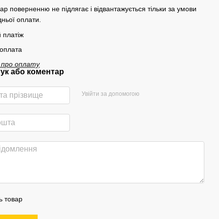
вар поверненню не підлягає і відвантажується тільки за умови
ньої оплати.
 платіж
 оплата
 про оплату
гук або коментар
Увійти за допомогою
ь товар