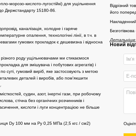
епло-морозо-кислото-лугостійкі) для ущільнення
Відрізний то
 до Держстандарту 15180-86.
його поперед
Накладенний
опровід, каналізація, холодне і гаряче
Безготівкова
пературне опалення, технологічні лінії, в т.ч. в
Детальніше
Перевагами гумових прокладок є дешевизна і відносна
Новий від
 різного роду ущільнювачами ми стикаємося
прокладка для змішувача і побутових агрегатів) і
по суті, гумовий виріб, яке застосовують з метою
металевих деталей і виробів, або пом'якшити
.
істкостей, судин, азот, інертні гази, при робочому
слова, стічна без органічних розчинників і
асичення, кислоти і луги концентрацією не більше
ця Dу 100 мм на Ру 0,25 МПа (2,5 кгс / см2)
Оцініт