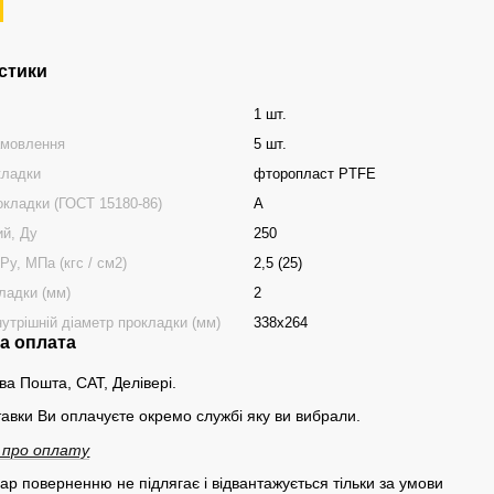
стики
1 шт.
амовлення
5 шт.
кладки
фторопласт PTFE
окладки (ГОСТ 15180-86)
А
ий, Ду
250
Ру, МПа (кгс / см2)
2,5 (25)
ладки (мм)
2
нутрішній діаметр прокладки (мм)
338х264
та оплата
ва Пошта, САТ, Делівері.
тавки Ви оплачуєте окремо службі яку ви вибрали.
 про оплату
вар поверненню не підлягає і відвантажується тільки за умови