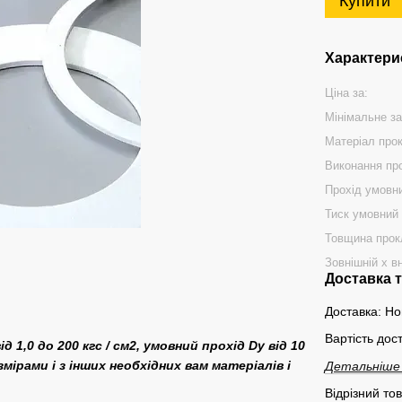
Купити
Характери
Ціна за:
Мінімальне з
Матеріал про
Виконання пр
Прохід умовн
Тиск умовний 
Товщина прок
Зовнішній х в
Доставка 
Доставка: Но
Вартість дос
д 1,0 до 200 кгс / см2, умовний прохід Dу від 10
ірами і з інших необхідних вам матеріалів і
Детальніше
Відрізний то