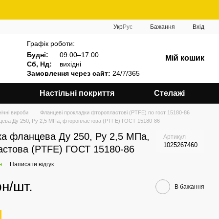
Укр
Рус
Бажання
Вхід
Графік роботи:
Будні:
09:00–17:00
Мій кошик
Сб, Нд:
вихідні
Замовлення через сайт:
24/7/365
Настільні покриття
Стелажі
нічні вироби
Фланцеві прокладки фторопластові (PTFE) по гост 15180-86
ева Ду 250, Ру 2,5 МПа, фторопластова (PTFE) ГОСТ 15180-86
а фланцева Ду 250, Ру 2,5 МПа,
Артикул
1025267460
стова (PTFE) ГОСТ 15180-86
я
Написати відгук
рн/шт.
В бажання