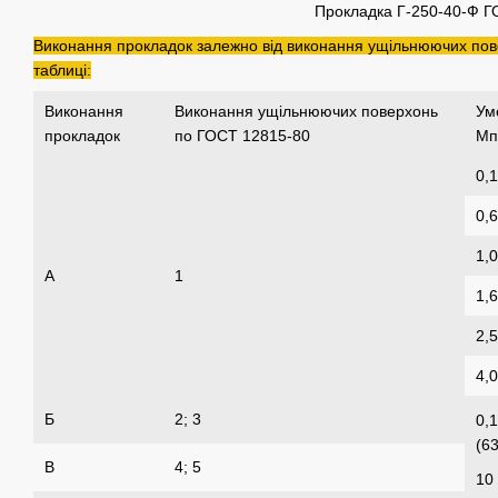
Прокладка Г-250-40-Ф Г
Виконання прокладок залежно від виконання ущільнюючих пове
таблиці:
Виконання
Виконання ущільнюючих поверхонь
Ум
прокладок
по ГОСТ 12815-80
Мпа
0,1
0,6
1,0
А
1
1,6
2,5
4,0
Б
2; 3
0,1
(63
В
4; 5
10