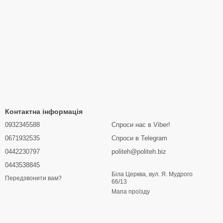
Контактна інформація
0932345588
Спроси нас в Viber!
0671932535
Спроси в Telegram
0442230797
politeh@politeh.biz
0443538845
Біла Церква, вул. Я. Мудрого
Передзвонити вам?
66/13
Мапа проїзду