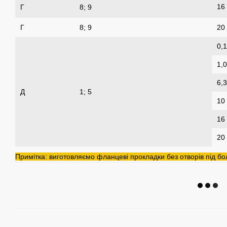
16
Г
8; 9
Г
8; 9
20
0,1
1,0
6,3
Д
1; 5
10
16
20
Примітка: виготовляємо фланцеві прокладки без отворів під бо