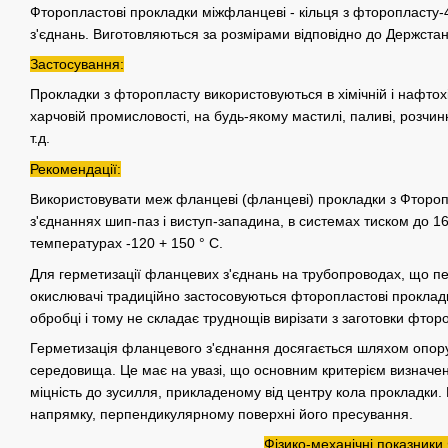
Фторопластові прокладки міжфланцеві - кільця з фторопласту
з'єднань. Виготовляються за розмірами відповідно до Держста
Застосування:
Прокладки з фторопласту використовуються в хімічній і нафтохімі
харчовій промисловості, на будь-якому мастилі, паливі, розчи
т.д.
Рекомендації:
Використовувати меж фланцеві (фланцеві) прокладки з Фтороп
з'єднаннях шип-паз і виступ-западина, в системах тиском до 1
температурах -120 + 150 ° С.
Для герметизації фланцевих з'єднань на трубопроводах, що пе
окислювачі традиційно застосовуються фторопластові прокладк
обробці і тому не складає труднощів вирізати з заготовки фтор
Герметизація фланцевого з'єднання досягається шляхом опору
середовища. Це має на увазі, що основним критерієм визначе
міцність до зусилля, прикладеному від центру кола прокладки.
напрямку, перпендикулярному поверхні його пресування.
Фізико-механічні показники