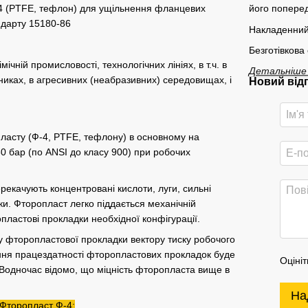
-4 (PTFE, тефлон) для ущільнення фланцевих
його поперед
ндарту 15180-86
Накладенний
Безготівкова
чній промисловості, технологічних лініях, в т.ч. в
Детальніше
нниках, в агресивних (неабразивних) середовищах, і
Новий від
ласту (Ф-4, PTFE, тефлону) в основному на
60 бар (по ANSI до класу 900) при робочих
рекачують концентровані кислоти, луги, сильні
и. Фторопласт легко піддається механічній
опластові прокладки необхідної конфігурації.
 фторопластової прокладки вектору тиску робочого
ння працездатності фторопластових прокладок буде
Оцініт
 Водночас відомо, що міцність фторопласта вище в
На
 Фторопласт Ф-4: