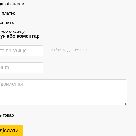
ньої оплати.
 платіж
 оплата
 про оплату
гук або коментар
Увійти за допомогою
ь товар
діслати