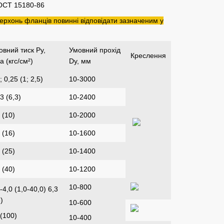
ОСТ 15180-86
рхонь фланців повинні відповідати зазначеним у
овний тиск Ру,
Умовний прохід
Креслення
 (кгс/см²)
Dу, мм
; 0,25 (1; 2,5)
10-3000
3 (6,3)
10-2400
 (10)
10-2000
 (16)
10-1600
 (25)
10-1400
 (40)
10-1200
10-800
-4,0 (1,0-40,0) 6,3
)
10-600
 (100)
10-400