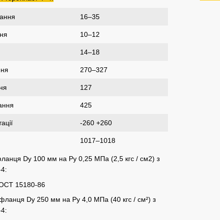
вання
16–35
ня
10–12
14–18
ння
270–327
ня
127
ання
425
ації
-260 +260
1017–1018
анця Dу 100 мм на Ру 0,25 МПа (2,5 кгс / см2) з
4:
ГОСТ 15180-86
ланця Dу 250 мм на Ру 4,0 МПа (40 кгс / см²) з
4: