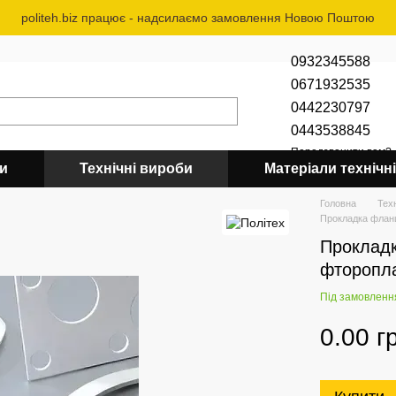
politeh.biz працює - надсилаємо замовлення Новою Поштою
0932345588
0671932535
0442230797
0443538845
Передзвонити вам?
би
Технічні вироби
Матеріали технічні
Головна
Тех
Прокладка фланц
Прокладк
фторопла
Під замовленн
0.00 г