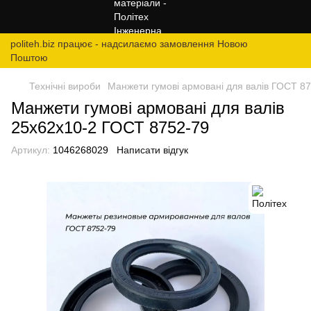
politeh.biz працює - надсилаємо замовлення Новою
Поштою
Технічні вироби
Манжети гумові армовані для валів ГОСТ 8
Манжети гумові армовані для валів
25х62х10-2 ГОСТ 8752-79
Артикул:
1046268029
Написати відгук