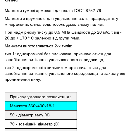
Манжети гумові армовані для валів ГОСТ 8752-79
Манжети з пружиною для ущільнення валів, працездатні: у
мінеральних оліях, воді, тосолі, дизельному паливі.
При надмірному тиску до 0.5 МПа швидкості до 20 м/с, t від -
20 до + 170 ° С залежно від групи гуми.
Манжети виготовляються 2-х типів:
тип 1: однокромкові без пильовика, призначаються для
запобігання витіканню ущільнюваного середовища;
тип 2: однокромкові з пильником призначаються для
запобігання витіканню ущільненого середовища та захисту від
проникнення пилу.
Приклад умовного позначення :
Манжета 360х400х18-1
50 - діаметр валу (d)
70 - зовнішній діаметр (D)