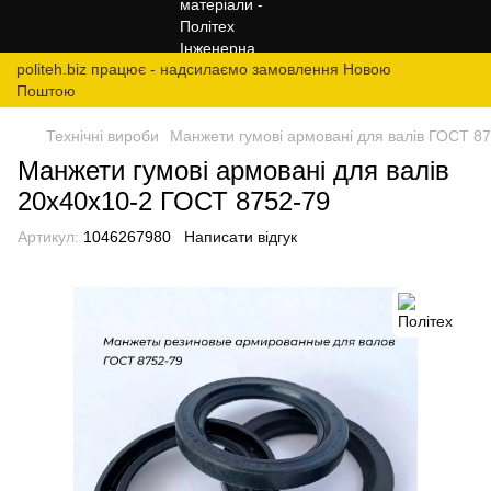
politeh.biz працює - надсилаємо замовлення Новою
Поштою
Технічні вироби
Манжети гумові армовані для валів ГОСТ 8
Манжети гумові армовані для валів
20х40х10-2 ГОСТ 8752-79
Артикул:
1046267980
Написати відгук