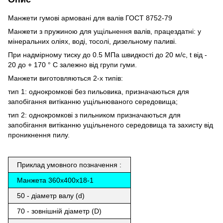
Манжети гумові армовані для валів ГОСТ 8752-79
Манжети з пружиною для ущільнення валів, працездатні: у
мінеральних оліях, воді, тосолі, дизельному паливі.
При надмірному тиску до 0.5 МПа швидкості до 20 м/с, t від -
20 до + 170 ° С залежно від групи гуми.
Манжети виготовляються 2-х типів:
тип 1: однокромкові без пильовика, призначаються для
запобігання витіканню ущільнюваного середовища;
тип 2: однокромкові з пильником призначаються для
запобігання витіканню ущільненого середовища та захисту від
проникнення пилу.
Приклад умовного позначення :
Манжета 360х400х18-1
50 - діаметр валу (d)
70 - зовнішній діаметр (D)