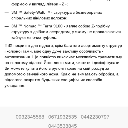
формою у вигляді літери «Z»;
3M ™ Safety-Walk ™ - структура з безперервних
спіральних вінілових волокон;
3M ™ Nomad ™ Terra 9100 - являє собою Z-подібну
структуру з дрібним осередком, у якому не провалюються
каблуки жіночих туфель.
ПВХ покриття для підлоги, крім багатого асортименту структур
і колірної гами, має одну дуже важливу особливість -
антиковзання. Що повністю виключає можливість травматизму
на вологому підлозі. Його легко мити, чистити і дезінфікувати.
Ви можете купити його в рулоні і крою на свій розсуд за
допомогою звичайного ножа. Краю не вимагають обробки, а
підлогове покриття будь-яких специфічних способів
укладання.
0932345588
0671932535
0442230797
0443538845