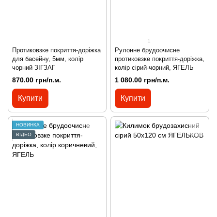
1
Протиковзке покриття-доріжка
Рулонне брудоочисне
для басейну, 5мм, колір
протиковзке покриття-доріжка,
чорний ЗІГЗАГ
колір сірий-чорний, ЯГЕЛЬ
870.00 грн/п.м.
1 080.00 грн/п.м.
Купити
Купити
НОВИНКА
ВІДЕО