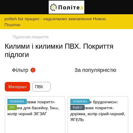
politeh.biz працює - надсилаємо замовлення Новою
Поштою
Підлогові покриття
Килими і килимки ПВХ. Покриття
підлоги
Фільтр
За популярністю
1
Матеріал
ПВХ
НОВИНКА
НОВИНКА
ХІТ
ВІДЕО