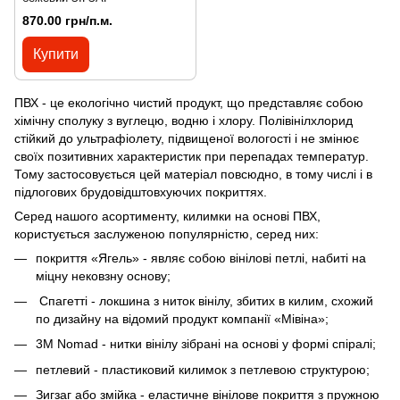
870.00 грн/п.м.
Купити
ПВХ - це екологічно чистий продукт, що представляє собою
хімічну сполуку з вуглецю, водню і хлору. Полівінілхлорид
стійкий до ультрафіолету, підвищеної вологості і не змінює
своїх позитивних характеристик при перепадах температур.
Тому застосовується цей матеріал повсюдно, в тому числі і в
підлогових брудовідштовхуючих покриттях.
Серед нашого асортименту, килимки на основі ПВХ,
користується заслуженою популярністю, серед них:
покриття «Ягель» - являє собою вінілові петлі, набиті на
міцну нековзну основу;
Спагетті - локшина з ниток вінілу, збитих в килим, схожий
по дизайну на відомий продукт компанії «Мівіна»;
3M Nomad - нитки вінілу зібрані на основі у формі спіралі;
петлевий - пластиковий килимок з петлевою структурою;
Зигзаг або змійка - еластичне вінілове покриття з пружною