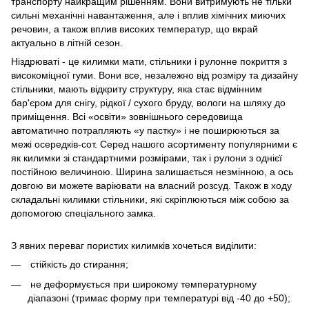
транспорту найкращим рішенням. Вони витримують не тільки
сильні механічні навантаження, але і вплив хімічних миючих
речовин, а також вплив високих температур, що вкрай
актуально в літній сезон.
Ніздрюваті - це килимки мати, стільники і рулонне покриття з
високоміцної гуми. Вони все, незалежно від розміру та дизайну
стільники, мають відкриту структуру, яка стає відмінним
бар'єром для снігу, рідкої / сухого бруду, вологи на шляху до
приміщення. Всі «освіти» зовнішнього середовища
автоматично потрапляють «у пастку» і не поширюються за
межі осередків-сот. Серед нашого асортименту популярними є
як килимки зі стандартними розмірами, так і рулони з однієї
постійною величиною. Ширина залишається незмінною, а ось
довгою ви можете варіювати на власний розсуд. Також в ходу
складальні килимки стільники, які скріплюються між собою за
допомогою спеціального замка.
З явних переваг пористих килимків хочеться виділити:
стійкість до стирання;
не деформується при широкому температурному
діапазоні (тримає форму при температурі від -40 до +50);