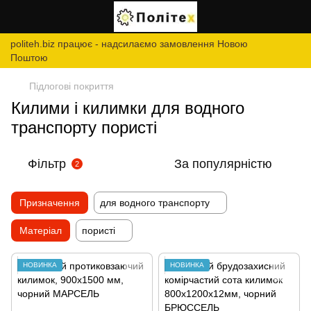
politeh.biz працює - надсилаємо замовлення Новою
Поштою
Підлогові покриття
Килими і килимки для водного
транспорту пористі
Фільтр
За популярністю
2
Призначення
для водного транспорту
Матеріал
пористі
НОВИНКА
НОВИНКА