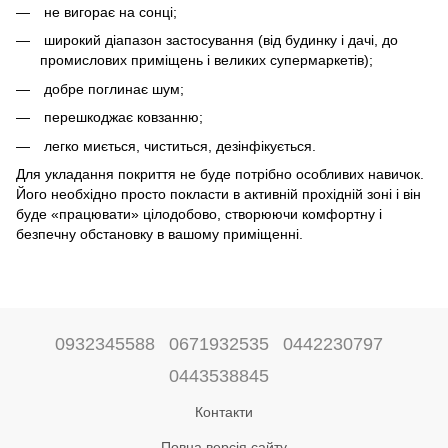
не вигорає на сонці;
широкий діапазон застосування (від будинку і дачі, до
промислових приміщень і великих супермаркетів);
добре поглинає шум;
перешкоджає ковзанню;
легко миється, чиститься, дезінфікується.
Для укладання покриття не буде потрібно особливих навичок.
Його необхідно просто покласти в активній прохідній зоні і він
буде «працювати» цілодобово, створюючи комфортну і
безпечну обстановку в вашому приміщенні.
0932345588
0671932535
0442230797
0443538845
Контакти
Повна версія сайту