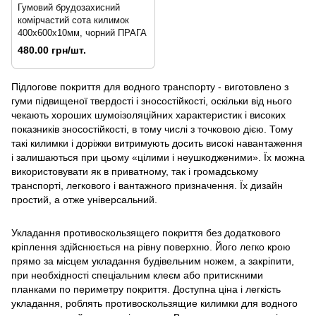
Гумовий брудозахисний
комірчастий сота килимок
400х600х10мм, чорний ПРАГА
480.00 грн/шт.
Підлогове покриття для водного транспорту - виготовлено з
гуми підвищеної твердості і зносостійкості, оскільки від нього
чекають хороших шумоізоляційних характеристик і високих
показників зносостійкості, в тому числі з точковою дією. Тому
такі килимки і доріжки витримують досить високі навантаження
і залишаються при цьому «цілими і неушкодженими». Їх можна
використовувати як в приватному, так і громадському
транспорті, легкового і вантажного призначення. Їх дизайн
простий, а отже універсальний.
Укладання противоскользящего покриття без додаткового
кріплення здійснюється на рівну поверхню. Його легко крою
прямо за місцем укладання будівельним ножем, а закріпити,
при необхідності спеціальним клеєм або притискними
планками по периметру покриття. Доступна ціна і легкість
укладання, роблять противоскользящие килимки для водного