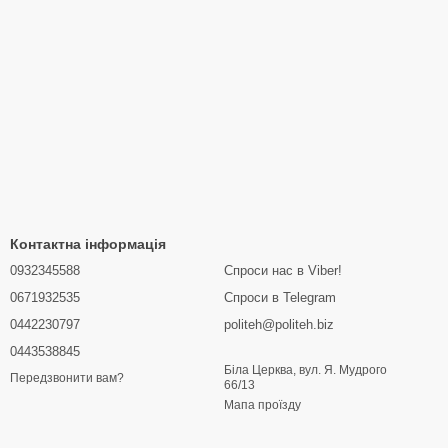
Контактна інформація
0932345588
Спроси нас в Viber!
0671932535
Спроси в Telegram
0442230797
politeh@politeh.biz
0443538845
Біла Церква, вул. Я. Мудрого
Передзвонити вам?
66/13
Мапа проїзду