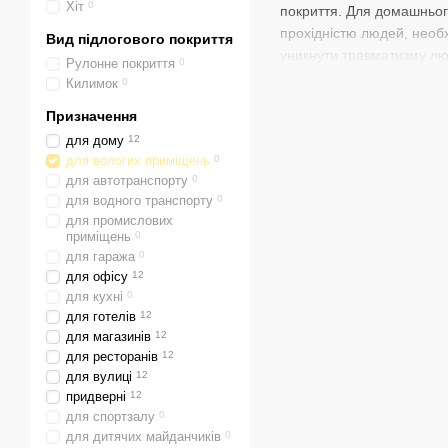
Хіт
0
покриття. Для домашнього
прохідністю людей, необх
Вид підлогового покриття
уникнути травматизму люд
Рулонне покриття
0
Килимок
0
Призначення
для дому
12
для вологих приміщень
0
для автотранспорту
0
для водного транспорту
0
для промислових
приміщень
0
для гаража
0
для офісу
12
для кухні
0
для готелів
12
для магазинів
12
для ресторанів
12
для вулиці
12
придверні
12
для спортзалу
0
для дитячих майданчиків
0