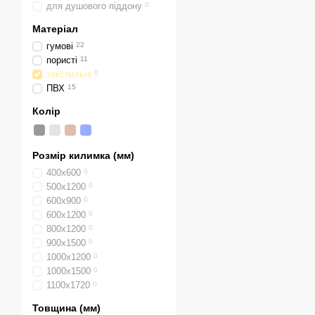
для душового піддону
0
Матеріал
гумові
22
пористі
11
текстильні
0
ПВХ
15
Колір
Розмір килимка (мм)
400х600
0
500х1200
0
600х900
0
600х1200
0
800х1200
0
900х1500
0
1000х1200
0
1000х1500
0
1100х1720
0
Товщина (мм)