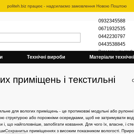
politeh.biz працює - надсилаємо замовлення Новою Поштою
0932345588
0671932535
0442230797
0443538845
Передзвонити вам?
би
Технічні вироби
Матеріали технічні
их приміщень і текстильні
ильне для вологих приміщень - це протиковзкі модульні або рулонн
ою структурою або порожніми осередками, щоб не затримувати воду, 
 і, що найголовніше, запобігати ковзання. Для чого їх, власне, і сте
нши
Сохранить
х приміщеннях з високим показником вологості. Приро