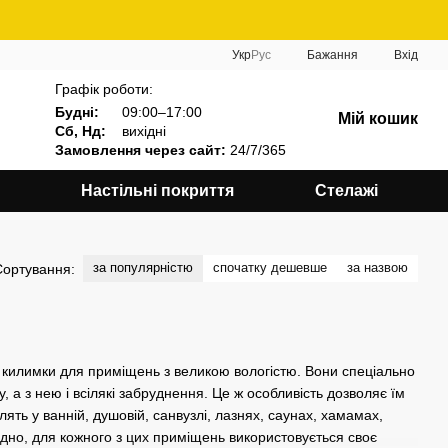
Укр
Рус
Бажання
Вхід
Графік роботи:
Будні:
09:00–17:00
Мій кошик
Сб, Нд:
вихідні
Замовлення через сайт:
24/7/365
Настільні покриття
Стелажі
за популярністю
спочатку дешевше
за назвою
Сортування:
і килимки для приміщень з великою вологістю. Вони спеціально
а з нею і всілякі забруднення. Це ж особливість дозволяє їм
лять у ванній, душовій, санвузлі, лазнях, саунах, хамамах,
дно, для кожного з цих приміщень використовується своє