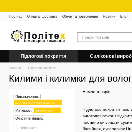
Перейти до основного контенту
Про нас
Оплата і доставка
Обмін та повернення
Новини
Блог
Підлогові покриття
Силіконові виро
Головна
Підлогові покриття
Килими і килимки для волог
Немає товарів
Призначення:
для вологих приміщень
Підлогове покриття текст
Матеріал:
текстильні
виготовляються з відкрит
Очистити фільтр
постійно виглядати сухими
Новинка
0
басейнах, аквапарках і і