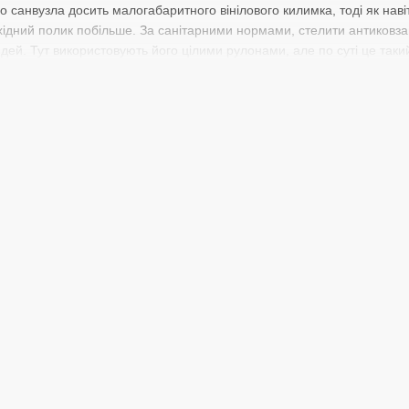
 санвузла досить малогабаритного вінілового килимка, тоді як наві
ідний полик побільше. За санітарними нормами, стелити антиковзаю
ей. Тут використовують його цілими рулонами, але по суті це таки