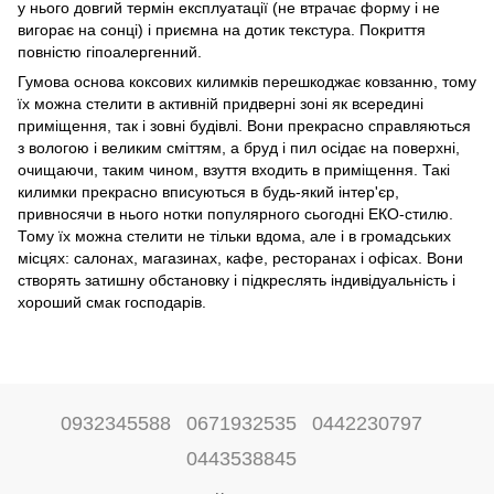
у нього довгий термін експлуатації (не втрачає форму і не
вигорає на сонці) і приємна на дотик текстура. Покриття
повністю гіпоалергенний.
Гумова основа коксових килимків перешкоджає ковзанню, тому
їх можна стелити в активній придверні зоні як всередині
приміщення, так і зовні будівлі. Вони прекрасно справляються
з вологою і великим сміттям, а бруд і пил осідає на поверхні,
очищаючи, таким чином, взуття входить в приміщення. Такі
килимки прекрасно вписуються в будь-який інтер'єр,
привносячи в нього нотки популярного сьогодні ЕКО-стилю.
Тому їх можна стелити не тільки вдома, але і в громадських
місцях: салонах, магазинах, кафе, ресторанах і офісах. Вони
створять затишну обстановку і підкреслять індивідуальність і
хороший смак господарів.
0932345588
0671932535
0442230797
0443538845