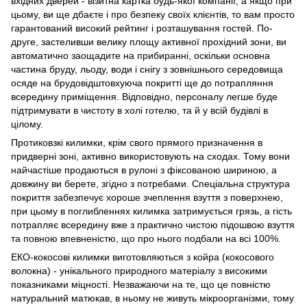
вхідних дверей - візитна картка будь-якої компанії, а якщо при
цьому, ви ще дбаєте і про безпеку своїх клієнтів, то вам просто
гарантований високий рейтинг і розташування гостей. По-
друге, застеливши велику площу активної прохідний зони, ви
автоматично заощадите на прибиранні, оскільки основна
частина бруду, льоду, води і снігу з зовнішнього середовища
осяде на брудовідштовхуюча покритті ще до потрапляння
всередину приміщення. Відповідно, персоналу легше буде
підтримувати в чистоту в холі готелю, та й у всій будівлі в
цілому.
Протиковзкі килимки, крім свого прямого призначення в
придверні зоні, активно використовують на сходах. Тому вони
найчастіше продаються в рулоні з фіксованою шириною, а
довжину ви берете, згідно з потребами. Спеціальна структура
покриття забезпечує хороше зчеплення взуття з поверхнею,
при цьому в поглибленнях килимка затримується грязь, а гість
потрапляє всередину вже з практично чистою підошвою взуття
та повною впевненістю, що про нього подбали на всі 100%.
ЕКО-кокосові килимки виготовляються з койра (кокосового
волокна) - унікального природного матеріалу з високими
показниками міцності. Незважаючи на те, що це повністю
натуральний матюкав, в ньому не живуть мікроорганізми, тому