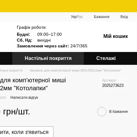
Укр
Рус
Бажання
Вхід
Графік роботи:
Будні:
09:00–17:00
Мій кошик
Сб, Нд:
вихідні
Замовлення через сайт:
24/7/365
Настільні покриття
Стелажі
тільні покриття
Килимок для комп'ютерної миші 800х300х2мм "Котолапки"
для комп'ютерної миші
Артикул
2025273623
2мм "Котолапки"
ості
Написати відгук
 грн/шт.
В бажання
ити, коли з'явиться