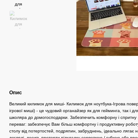
Опис
Великий килимок для миші- Килимок для ноутбука-Ігрова повер
ігрової миші) - це чудовий органайзер як для гейминга, так і д
школяра до домогосподарки. Забезпечить комфорну і спритну 
переваг: забезпечує Вам більш комфортну і продуктивну робо
столу від потертостей, подряпин, забруднень, ідеально лягає 
догляді, досить протерти підкладку серветкою / губкою або про