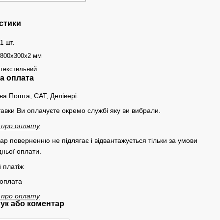
стики
1 шт.
800х300х2 мм
текстильний
та оплата
ва Пошта, САТ, Делівері.
тавки Ви оплачуєте окремо службі яку ви вибрали.
 про оплату
вар поверненню не підлягає і відвантажується тільки за умови
ньої оплати.
 платіж
 оплата
 про оплату
гук або коментар