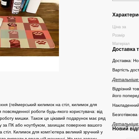
Характери
Ціна за
Розмір
Матеріал
Доставка 
Доставка: Но
Вартість дос
Детальніше
Відрізний то
його поперед
хня (геймерський килимок на стіл, килимок для
Накладенний
ля повсякденної роботи будь-якого користувача: від
Безготівкова
роботу мишки. Також це цікавий подарунок має ряд
Детальніше
ту за ПК або ноутбуком, захищає поверхню вашого
Новий від
на стіл. Килимок для комп'ютера великий зручний у
сто випрати в пральній машинці. Не має запаху,