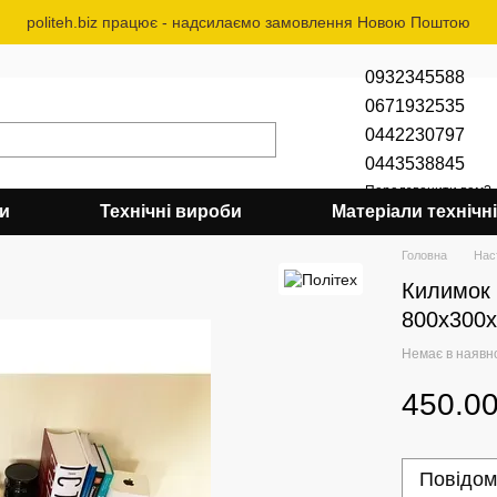
politeh.biz працює - надсилаємо замовлення Новою Поштою
0932345588
0671932535
0442230797
0443538845
Передзвонити вам?
би
Технічні вироби
Матеріали технічні
Головна
Нас
Килимок 
800х300х
Немає в наявн
450.00
Повідом