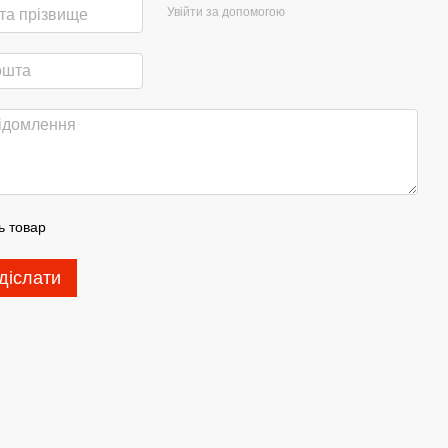
Увійти за допомогою
ь товар
діслати