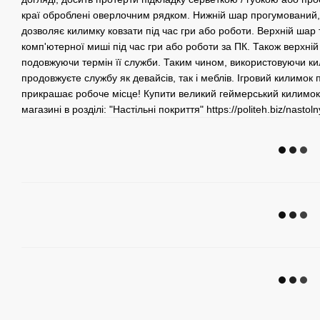
краї оброблені оверлочним рядком. Нижній шар прогумований, щ
дозволяє килимку ковзати під час гри або роботи. Верхній шар
комп'ютерної миші під час гри або роботи за ПК. Також верхній
подовжуючи термін її служби. Таким чином, використовуючи к
продовжуєте службу як девайсів, так і меблів. Ігровий килимок 
прикрашає робоче місце! Купити великий геймерський килимок п
магазині в розділі: "Настільні покриття" https://politeh.biz/nastoln