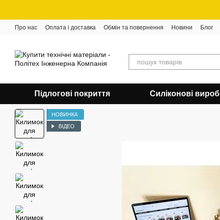
Перейти до основного контенту
Про нас
Оплата і доставка
Обмін та повернення
Новини
Блог
Підлогові покриття
Силіконові виро
НОВИНКА
ВІДЕО