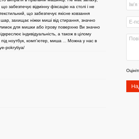
о забезпечує відмінну фіксацію на столі і не
 текстильний, що забезпечує якісне ковзання
 шар, захищає ніжки миші від стирання, значно
илимок для мишки або ігрову поверхню Ви значно
підкреслює індивідуальність, а також в цілому
ід ноутбук, комп'ютер, миша ... Можна у нас в
ye-pokrytiya/
Оцініт
На