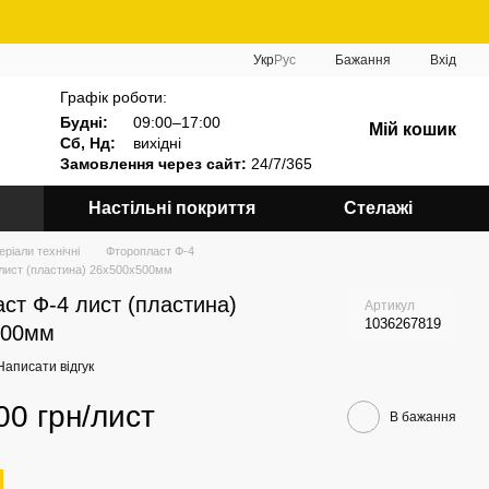
Укр
Рус
Бажання
Вхід
Графік роботи:
Будні:
09:00–17:00
Мій кошик
Сб, Нд:
вихідні
Замовлення через сайт:
24/7/365
Настільні покриття
Стелажі
еріали технічні
Фторопласт Ф-4
лист (пластина) 26х500х500мм
ст Ф-4 лист (пластина)
Артикул
1036267819
500мм
Написати відгук
00 грн/лист
В бажання