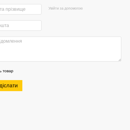
Увійти за допомогою
ь товар
діслати