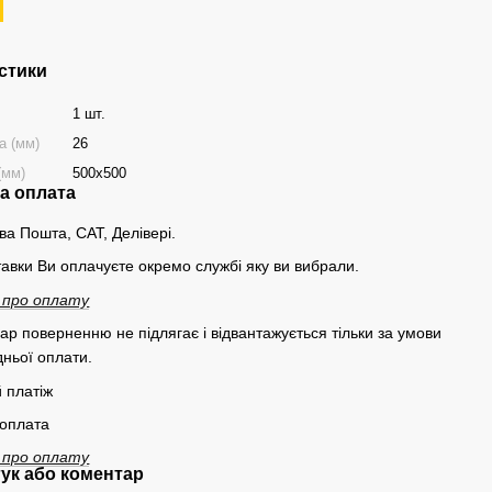
стики
1 шт.
а (мм)
26
(мм)
500х500
та оплата
ва Пошта, САТ, Делівері.
тавки Ви оплачуєте окремо службі яку ви вибрали.
 про оплату
вар поверненню не підлягає і відвантажується тільки за умови
ньої оплати.
 платіж
 оплата
 про оплату
гук або коментар