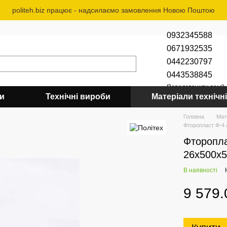
politeh.biz працює - надсилаємо замовлення Новою Поштою
0932345588
0671932535
0442230797
0443538845
Передзвонити вам?
би
Технічні вироби
Матеріали технічні
Головна
Мат
Фторопласт Ф-4 
Фторопла
26х500х
В наявності
9 579.