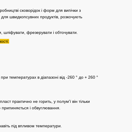
обництві сковорідок і форм для випічки з
 для швидкопсувних продуктів, розкочують
, шліфувати, фрезерувати і обточувати.
ості:
 при температурах в діапазоні від -260 ° до + 260 °
ласт практично не горить, у полум'ї він тільки
ю припиняється і обвуглювання.
навіть під впливом температури.