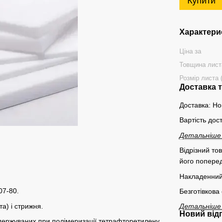
Купити
Характери
Ціна за
Товщина лист
Розмір листа 
Доставка 
Доставка: Но
Вартість дос
Детальніше
Відрізний то
його поперед
Накладенний
07-80.
Безготівкова
а) і стрижня.
Детальніше
Новий від
держуваних при полімеризації тетрафторетилену.