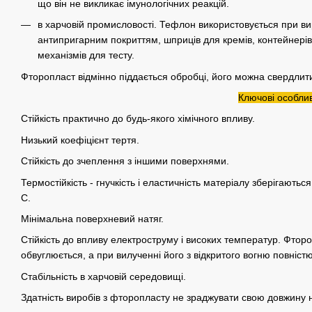
що він не викликає імунологічних реакцій.
в харчовій промисловості. Тефлон використовується при вир
антипригарним покриттям, шприців для кремів, контейнерів
механізмів для тесту.
Фторопласт відмінно піддається обробці, його можна свердлити
Ключові особлив
Стійкість практично до будь-якого хімічного впливу.
Низький коефіцієнт тертя.
Стійкість до зчеплення з іншими поверхнями.
Термостійкість - гнучкість і еластичність матеріалу зберігаються
С.
Мінімальна поверхневий натяг.
Стійкість до впливу електроструму і високих температур. Фтороп
обвуглюється, а при вилученні його з відкритого вогню повніст
Стабільність в харчовій середовищі.
Здатність виробів з фторопласту не зраджувати свою довжину 