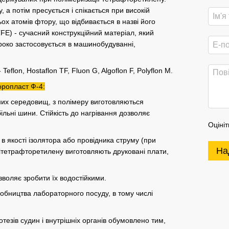
, а потім пресується і спікається при високій
ьох атомів фтору, що відбивається в назві його
TFE) - сучасний конструкційний матеріал, який
око застосовується в машинобудуванні,
flon, Hostaflon TF, Fluon G, Algoflon F, Polyflon M.
ропласт Ф-4:
ивних середовищ, з полімеру виготовляються
ільні шини. Стійкість до нагрівання дозволяє
Оцініт
 в якості ізолятора або провідника струму (при
На
літетрафторетилену виготовляють друковані плати,
зволяє зробити їх водостійкими.
робництва лабораторного посуду, в тому числі
езів судин і внутрішніх органів обумовлено тим,