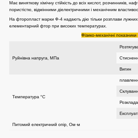
Має виняткову хімічну стійкість до всіх кислот, розчинників, на
пористістю, відмінними діелектричними і механічним властиво
На фторопласт марки Ф-4 надають дію тільки розплави лужних ме
елементарний фтор при високих температурах.
Фізико-механічні показники
Розтягув
Руйнівна напруга, МПа
Стиснен
Вигин
плавлен
Склуван
Температура °С
Розклад
Експлуат
Питомий електричний опір, Ом·м