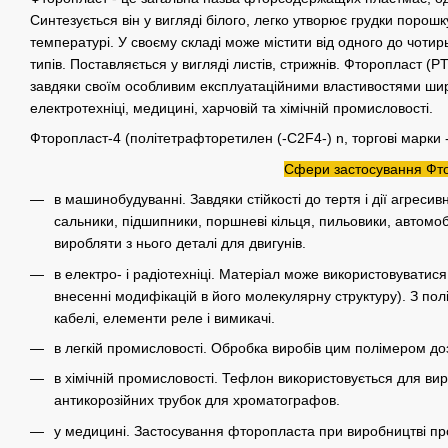
Синтезується він у вигляді білого, легко утворює грудки порошку
температурі. У своєму складі може містити від одного до чотир
типів. Поставляється у вигляді листів, стрижнів. Фторопласт (P
завдяки своїм особливим експлуатаційними властивостями шир
електротехніці, медицині, харчовій та хімічній промисловості.
Фторопласт-4 (політетрафторетилен (-C2F4-) n, торгові марки - Te
Сфери застосування Фто
в машинобудуванні. Завдяки стійкості до тертя і дії агрес
сальники, підшипники, поршневі кільця, пильовики, автомоб
виробляти з нього деталі для двигунів.
в електро- і радіотехніці. Матеріал може використовуватися
внесенні модифікацій в його молекулярну структуру). З по
кабелі, елементи реле і вимикачі.
в легкій промисловості. Обробка виробів цим полімером до
в хімічній промисловості. Тефлон використовується для ви
антикорозійних трубок для хроматографов.
у медицині. Застосування фторопласта при виробництві прот