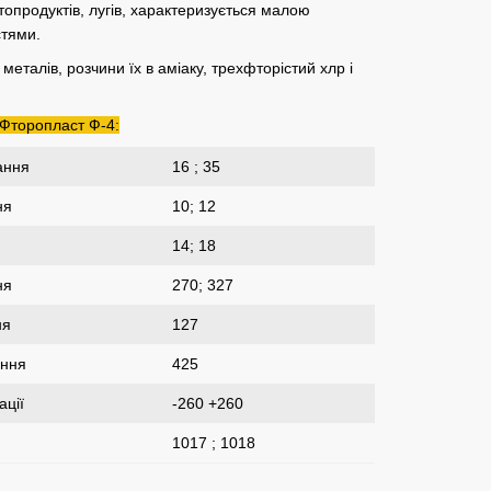
фтопродуктів, лугів, характеризується малою
стями.
талів, розчини їх в аміаку, трехфторістий хлр і
 Фторопласт Ф-4:
ання
16 ; 35
ня
10; 12
14; 18
ня
270; 327
ня
127
ання
425
ації
-260 +260
1017 ; 1018