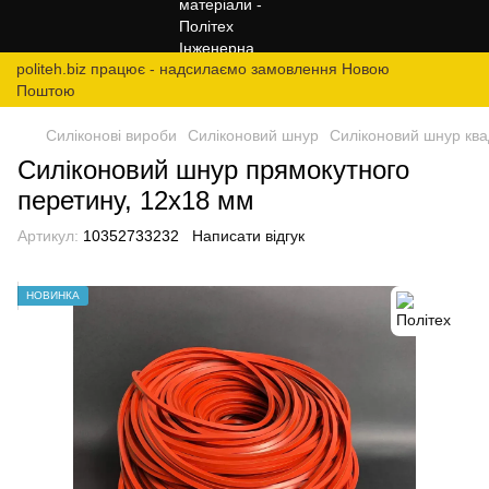
politeh.biz працює - надсилаємо замовлення Новою
Поштою
Силіконові вироби
Силіконовий шнур
Силіконовий шнур ква
Силіконовий шнур прямокутного
перетину, 12х18 мм
Артикул:
10352733232
Написати відгук
НОВИНКА