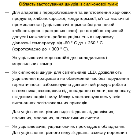
Область застосування шнурів із силіконової гуми:
Для апаратів з перероблювання та виготовлення харчових
продуктів, хлібопекарської, кондитерської, м'ясо-молочної
промисловості (ущільнювачі термостійкі для печей,
хлібопекарень і растрових шаф), де потрібно харчовий
допуск і можливість роботи ущільнень в широкому
діапазоні температур від -60 ° С до + 260 ° С
(короткочасно до + 300 ° С).
Як ущільнювачі морозостійкі для холодильних і
морозильних камер.
Як силіконові шнури для світильників LED, дозволяють
ущільнення працювати не обмежений час без порушення
герметичності, забезпечуючи довговічний ресурс роботи
світильника, захищаючи від попадання вологи, конденсату,
шкідливих парів і пилу. Можуть застосовуватись у всіх
виконаннях освітлювальних приладів.
Для ущільнення різних видів з'єднань гідравлічних,
паливних, масляних, пневматичних систем.
Як ущільнювачів, ущільнюючих прокладок в обладнанні.
Для ущільнення різного виду з'єднань, захисту порожнин