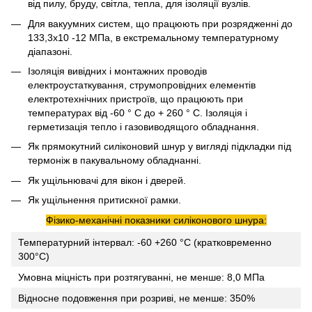
від пилу, бруду, світла, тепла, для ізоляції вузлів.
Для вакуумних систем, що працюють при розрядженні до
133,3х10 -12 МПа, в екстремальному температурному
діапазоні.
Ізоляція вивідних і монтажних проводів
електроустаткування, струмопровідних елементів
електротехнічних пристроїв, що працюють при
температурах від -60 ° С до + 260 ° С. Ізоляція і
герметизація тепло і газовиводящого обладнання.
Як прямокутний силіконовий шнур у вигляді підкладки під
термоніж в пакувальному обладнанні.
Як ущільнювачі для вікон і дверей.
Як ущільнення притискної рамки.
Фізико-механічні показники силіконового шнура:
Температурний інтервал: -60 +260 °C (кратковременно
300°C)
Умовна міцність при розтягуванні, не менше: 8,0 МПа
Відносне подовження при розриві, не менше: 350%