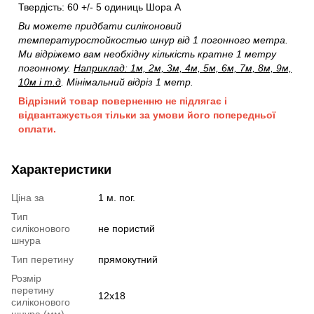
Твердість: 60 +/- 5 одиниць Шора А
Ви можете придбати силіконовий
температуростойкостью шнур від 1 погонного метра.
Ми відріжемо вам необхідну кількість кратне 1 метру
погонному.
Наприклад: 1м, 2м, 3м, 4м, 5м, 6м, 7м, 8м, 9м,
10м і т.д
. Мінімальний відріз 1 метр.
Відрізний товар поверненню не підлягає і
відвантажується тільки за умови його попередньої
оплати.
Характеристики
Ціна за
1 м. пог.
Тип
силіконового
не пористий
шнура
Тип перетину
прямокутний
Розмір
перетину
12х18
силіконового
шнура (мм)