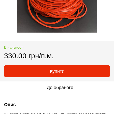
В наявності
330.00 грн/п.м.
Купити
До обраного
Опис
У шнурів з силікону (MVQ) сумісність краще до масел містять