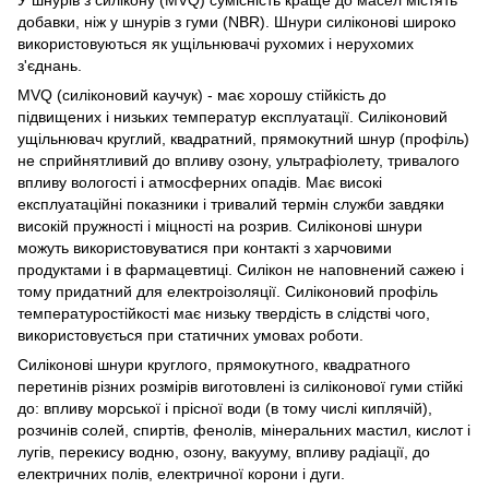
добавки, ніж у шнурів з гуми (NBR). Шнури силіконові широко
використовуються як ущільнювачі рухомих і нерухомих
з'єднань.
MVQ (силіконовий каучук) - має хорошу стійкість до
підвищених і низьких температур експлуатації. Силіконовий
ущільнювач круглий, квадратний, прямокутний шнур (профіль)
не сприйнятливий до впливу озону, ультрафіолету, тривалого
впливу вологості і атмосферних опадів. Має високі
експлуатаційні показники і тривалий термін служби завдяки
високій пружності і міцності на розрив. Силіконові шнури
можуть використовуватися при контакті з харчовими
продуктами і в фармацевтиці. Силікон не наповнений сажею і
тому придатний для електроізоляції. Силіконовий профіль
температуростійкості має низьку твердість в слідстві чого,
використовується при статичних умовах роботи.
Силіконові шнури круглого, прямокутного, квадратного
перетинів різних розмірів виготовлені із силіконової гуми стійкі
до: впливу морської і прісної води (в тому числі киплячій),
розчинів солей, спиртів, фенолів, мінеральних мастил, кислот і
лугів, перекису водню, озону, вакууму, впливу радіації, до
електричних полів, електричної корони і дуги.